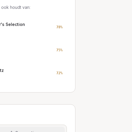
 ook houdt van:
's Selection
78
%
75
%
tz
72
%