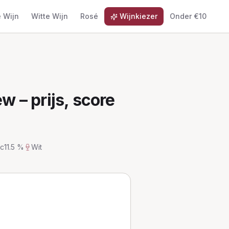
 Wijn
Witte Wijn
Rosé
Wijnkiezer
Onder €10
w – prijs, score
nc
11.5 %
Wit