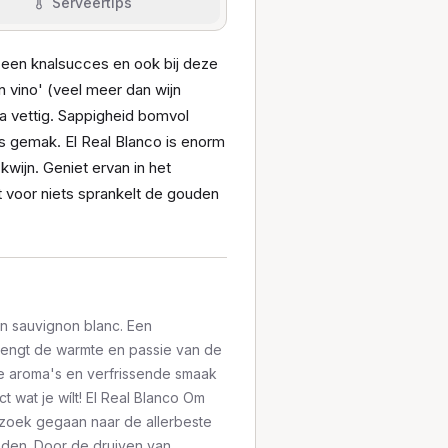
Serveertips
l een knalsucces en ook bij deze
 vino' (veel meer dan wijn
na vettig. Sappigheid bomvol
os gemak. El Real Blanco is enorm
ckwijn. Geniet ervan in het
t voor niets sprankelt de gouden
n sauvignon blanc. Een
 brengt de warmte en passie van de
jke aroma's en verfrissende smaak
t wat je wílt! El Real Blanco Om
 zoek gegaan naar de allerbeste
eden. Door de druiven van