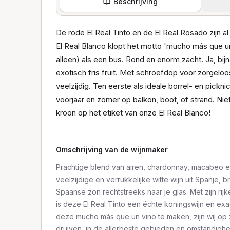
Beschrijving
De rode El Real Tinto en de El Real Rosado zijn a
El Real Blanco klopt het motto 'mucho más que un
alleen) als een bus. Rond en enorm zacht. Ja, bij
exotisch fris fruit. Met schroefdop voor zorgelo
veelzijdig. Ten eerste als ideale borrel- en pickni
voorjaar en zomer op balkon, boot, of strand. Nie
kroon op het etiket van onze El Real Blanco!
Omschrijving van de wijnmaker
Prachtige blend van airen, chardonnay, macabeo e
veelzijdige en verrukkelijke witte wijn uit Spanje,
Spaanse zon rechtstreeks naar je glas. Met zijn ri
is deze El Real Tinto een échte koningswijn en exac
deze mucho más que un vino te maken, zijn wij op
druiven, in de allerbeste gebieden en omstandigh