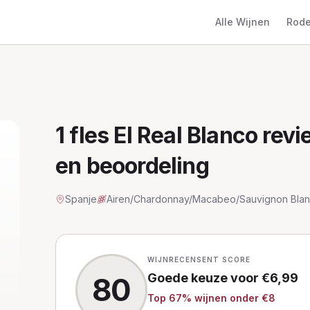
Alle Wijnen
Rode
1 fles El Real Blanco
revie
en beoordeling
Spanje
Airen/Chardonnay/Macabeo/Sauvignon Bla
WIJNRECENSENT SCORE
Goede keuze
voor €
6,99
80
Top
67
% wijnen
onder €8