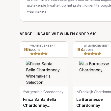
uitstekende kwaliteit op het juiste moment te oogs
waarmaken.
VERGELIJKBARE
WIT
WIJNEN
ONDER €10
WIJNRECENSENT
WIJNRECENSENT
95
94
SCORE
SCORE
Argentinië
·
Chardonnay
Frankrijk
·
Chardonn
Finca Santa Bella
La Baronesse
Chardonnay
Chardonnay