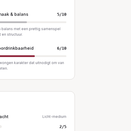
maak & balans
5
/10
 balans met een prettig samenspel
t en structuur.
ordrinkbaarheid
6
/10
ongen karakter dat uitnodigt om van
eten.
acht
Licht-medium
2
/5