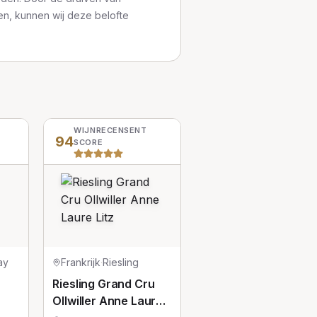
ten, kunnen wij deze belofte
WIJNRECENSENT
94
SCORE
ay
Frankrijk
·
Riesling
Riesling Grand Cru
Ollwiller Anne Laure