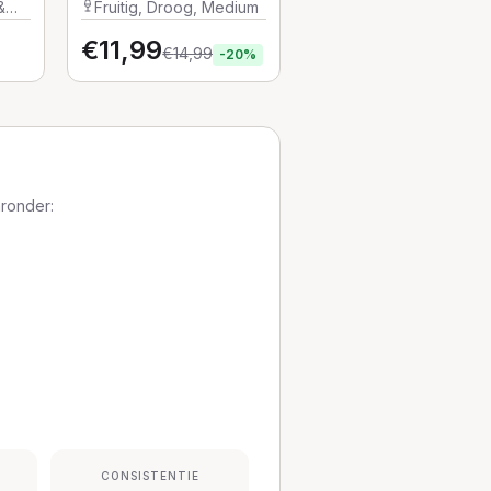
Litz
&
Fruitig, Droog, Medium
€
11,99
€
14,99
-
20
%
aronder:
CONSISTENTIE