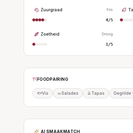
Zuurgraad
T
Fris
4
/5
Zoetheid
Droog
1
/5
FOODPAIRING
🐟
Vis
🥗
Salades
🫒
Tapas
Gegrilde 
AI SMAAKMATCH