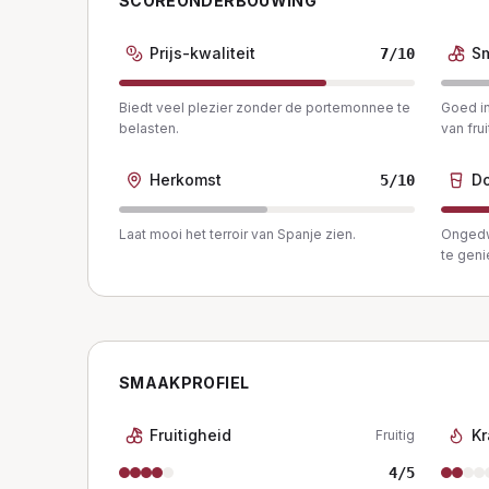
SCOREONDERBOUWING
Prijs-kwaliteit
S
7
/10
Biedt veel plezier zonder de portemonnee te
Goed in
belasten.
van frui
Herkomst
Do
5
/10
Laat mooi het terroir van Spanje zien.
Ongedw
te geni
SMAAKPROFIEL
Fruitigheid
Kr
Fruitig
4
/5