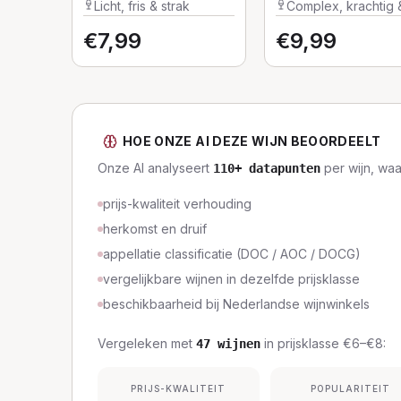
Winemaker's
Licht, fris & strak
Complex, krachtig 
Selection
vol
€
7,99
€
9,99
HOE ONZE AI DEZE WIJN BEOORDEELT
Onze AI analyseert
per wijn, wa
110
+ datapunten
prijs-kwaliteit verhouding
herkomst en druif
appellatie classificatie (DOC / AOC / DOCG)
vergelijkbare wijnen in dezelfde prijsklasse
beschikbaarheid bij Nederlandse wijnwinkels
Vergeleken met
in prijsklasse
€6–€8
:
47
wijnen
PRIJS-KWALITEIT
POPULARITEIT