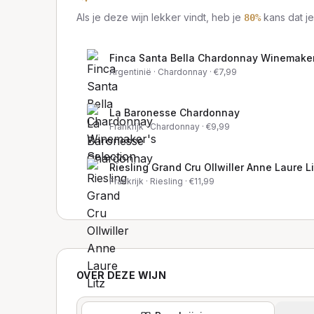
Als je deze wijn lekker vindt, heb je
kans dat je
80
%
Finca Santa Bella Chardonnay Winemaker
Argentinië
· Chardonnay
· €
7,99
La Baronesse Chardonnay
Frankrijk
· Chardonnay
· €
9,99
Riesling Grand Cru Ollwiller Anne Laure Li
Frankrijk
· Riesling
· €
11,99
OVER DEZE WIJN