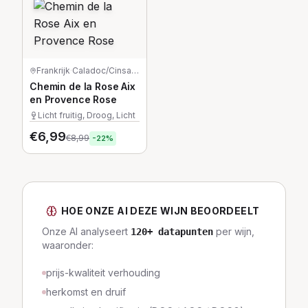
Frankrijk
·
Caladoc/Cinsault/Grenache/Syrah
Chemin de la Rose Aix
en Provence Rose
Licht fruitig, Droog, Licht
€
6,99
€
8,99
-
22
%
HOE ONZE AI DEZE WIJN BEOORDEELT
Onze AI analyseert
per wijn,
120
+ datapunten
waaronder:
prijs-kwaliteit verhouding
herkomst en druif