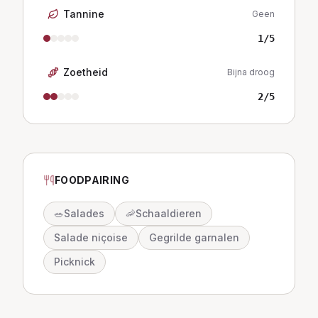
Tannine
Geen
1
/5
Zoetheid
Bijna droog
2
/5
FOODPAIRING
🥗
Salades
🦐
Schaaldieren
Salade niçoise
Gegrilde garnalen
Picknick