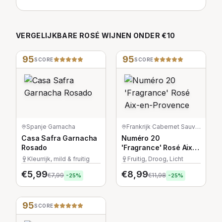
VERGELIJKBARE
ROSÉ
WIJNEN
ONDER €10
95
95
SCORE
SCORE
Spanje
·
Garnacha
Frankrijk
·
Cabernet Sauvignon/Cinsault/Grenache
Casa Safra Garnacha
Numéro 20
Rosado
'Fragrance' Rosé Aix-
en-Provence
Kleurrijk, mild & fruitig
Fruitig, Droog, Licht
€
5,99
€
8,99
€
7,99
€
11,98
-
25
%
-
25
%
95
SCORE