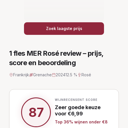
Zoek laagste prijs
1 fles MER Rosé
review – prijs,
score en beoordeling
Frankrijk
Grenache
2024
12.5 %
Rosé
WIJNRECENSENT SCORE
Zeer goede keuze
87
voor €
6,99
Top
36
% wijnen
onder €8