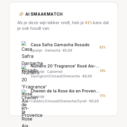
AI SMAAKMATCH
Als je deze wijn lekker vindt, heb je
kans dat
81
%
je ook houdt van:
Casa Safra Garnacha Rosado
81
%
Spanje
· Garnacha
· €
5,99
Numéro 20 'Fragrance' Rosé Aix-en-Provence
78
%
Frankrijk
· Cabernet
Sauvignon/Cinsault/Grenache
· €
8,99
Chemin de la Rose Aix en Provence Rose
75
%
Frankrijk
·
Caladoc/Cinsault/Grenache/Syrah
· €
6,99