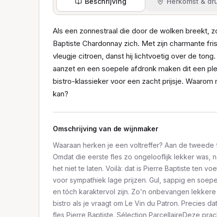
Beschrijving
Herkomst & dru
Als een zonnestraal die door de wolken breekt, zo
Baptiste Chardonnay zich. Met zijn charmante fri
vleugje citroen, danst hij lichtvoetig over de tong.
aanzet en een soepele afdronk maken dit een plez
bistro-klassieker voor een zacht prijsje. Waarom m
kan?
Omschrijving van de wijnmaker
Waaraan herken je een voltreffer? Aan de tweede 
Omdat die eerste fles zo ongelooflijk lekker was, nat
het niet te laten. Voilà: dat is Pierre Baptiste ten v
voor sympathiek lage prijzen. Gul, sappig en soepe
en tóch karaktervol zijn. Zo'n onbevangen lekkere w
bistro als je vraagt om Le Vin du Patron. Precies dat
fles Pierre Baptiste. Sélection ParcellaireDeze prac