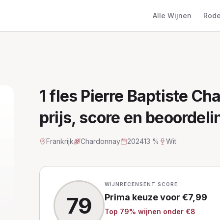
Alle Wijnen
Rode
1 fles Pierre Baptiste C
prijs, score en beoordeli
Frankrijk
Chardonnay
2024
13 %
Wit
WIJNRECENSENT SCORE
Prima keuze
voor €
7,99
79
Top
79
% wijnen
onder €8