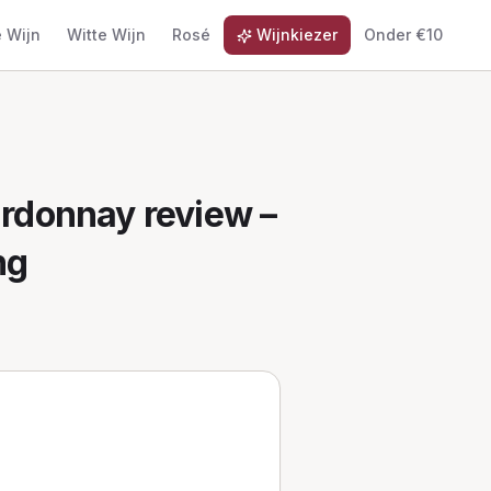
 Wijn
Witte Wijn
Rosé
Wijnkiezer
Onder €10
hardonnay
review –
ng