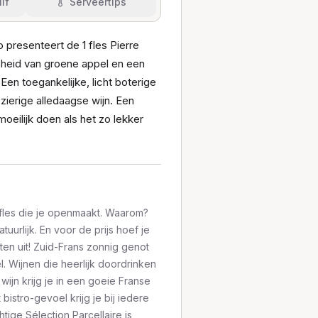
if
Serveertips
 presenteert de 1 fles Pierre
sheid van groene appel en een
 Een toegankelijke, licht boterige
ierige alledaagse wijn. Een
oeilijk doen als het zo lekker
fles die je openmaakt. Waarom?
uurlijk. En voor de prijs hoef je
oeten uit! Zuid-Frans zonnig genot
l. Wijnen die heerlijk doordrinken
ijn krijg je in een goeie Franse
 bistro-gevoel krijg je bij iedere
htige Sélection Parcellaire is