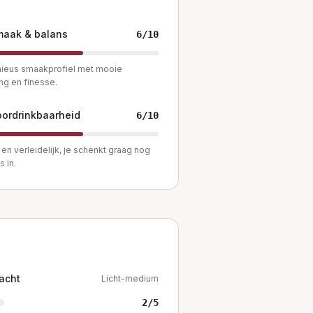
maak & balans
6
/10
ieus smaakprofiel met mooie
ng en finesse.
ordrinkbaarheid
6
/10
en verleidelijk, je schenkt graag nog
s in.
acht
Licht-medium
2
/5