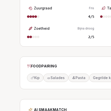
Zuurgraad
T
Fris
4
/5
Zoetheid
Bijna droog
2
/5
FOODPAIRING
🍗
Kip
🥗
Salades
🍝
Pasta
Gegrilde k
AI SMAAKMATCH