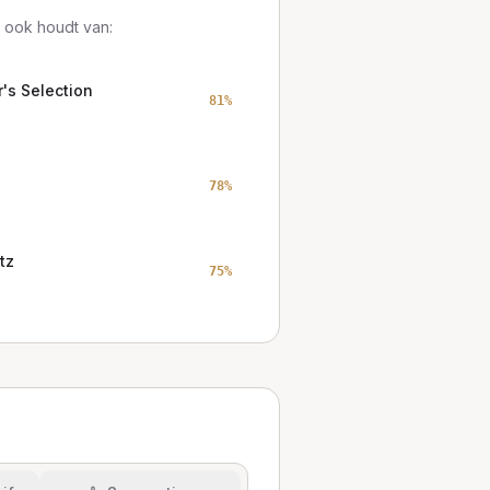
 ook houdt van:
's Selection
81
%
78
%
tz
75
%