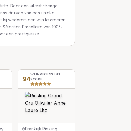
iste. Door een uiterst strenge
onnay druiven van een unieke
et hij wederom een wijn te creëren
e Sélection Parcellaire van 100%
or een prestigieuze
WIJNRECENSENT
94
SCORE
ay
Frankrijk
·
Riesling