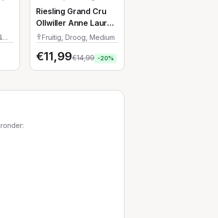
Riesling Grand Cru
Ollwiller Anne Laure
Litz
&
Fruitig, Droog, Medium
€
11,99
€
14,99
-
20
%
aronder: