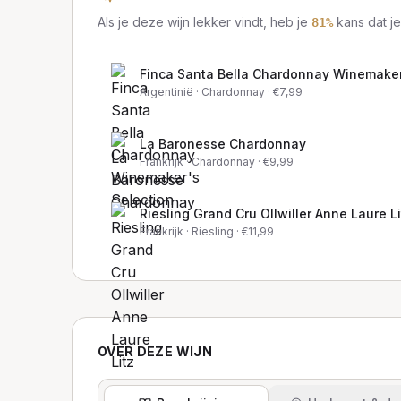
Als je deze wijn lekker vindt, heb je
kans dat je
81
%
Finca Santa Bella Chardonnay Winemaker
Argentinië
· Chardonnay
· €
7,99
La Baronesse Chardonnay
Frankrijk
· Chardonnay
· €
9,99
Riesling Grand Cru Ollwiller Anne Laure Li
Frankrijk
· Riesling
· €
11,99
OVER DEZE WIJN