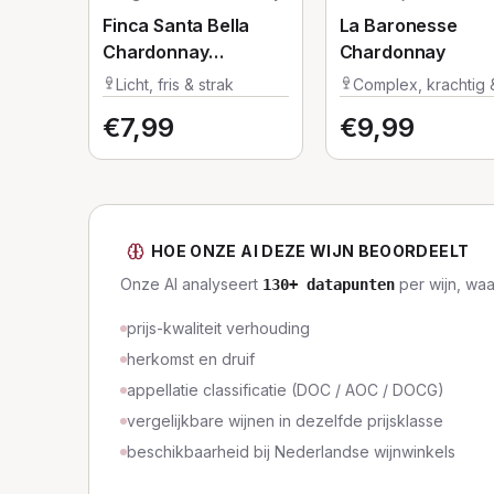
Finca Santa Bella
La Baronesse
Chardonnay
Chardonnay
Winemaker's
Licht, fris & strak
Complex, krachtig 
Selection
vol
€
7,99
€
9,99
HOE ONZE AI DEZE WIJN BEOORDEELT
Onze AI analyseert
per wijn, wa
130
+ datapunten
prijs-kwaliteit verhouding
herkomst en druif
appellatie classificatie (DOC / AOC / DOCG)
vergelijkbare wijnen in dezelfde prijsklasse
beschikbaarheid bij Nederlandse wijnwinkels