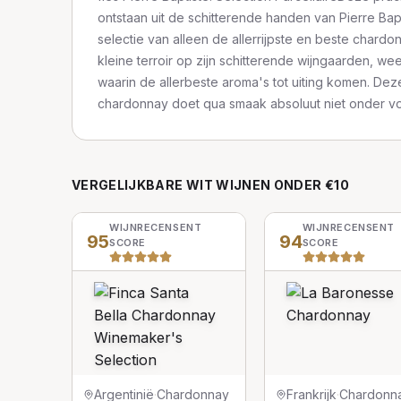
ontstaan uit de schitterende handen van Pierre Bapt
selectie van alleen de allerrijpste en beste chard
kleine terroir op zijn schitterende wijngaarden, we
waarin de allerbeste aroma's tot uiting komen. Dez
chardonnay doet qua smaak absoluut niet onder vo
VERGELIJKBARE
WIT
WIJNEN
ONDER €10
WIJNRECENSENT
WIJNRECENSENT
95
94
SCORE
SCORE
Argentinië
·
Chardonnay
Frankrijk
·
Chardonn