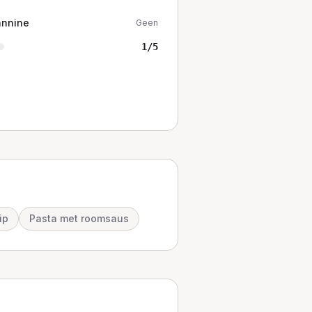
annine
Geen
1
/5
ip
Pasta met roomsaus