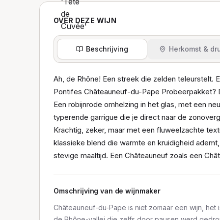
OVER DEZE WIJN
Beschrijving
Herkomst & dru
Ah, de Rhône! Een streek die zelden teleurstelt.
Pontifes Châteauneuf-du-Pape Probeerpakket? Die
Een robijnrode omhelzing in het glas, met een neus
typerende garrigue die je direct naar de zonover
Krachtig, zeker, maar met een fluweelzachte text
klassieke blend die warmte en kruidigheid ademt, 
stevige maaltijd. Een Châteauneuf zoals een Châte
Omschrijving van de wijnmaker
Châteauneuf-du-Pape is niet zomaar een wijn, het i
de Rhône-vallei die zelfs door pausen werd gedr