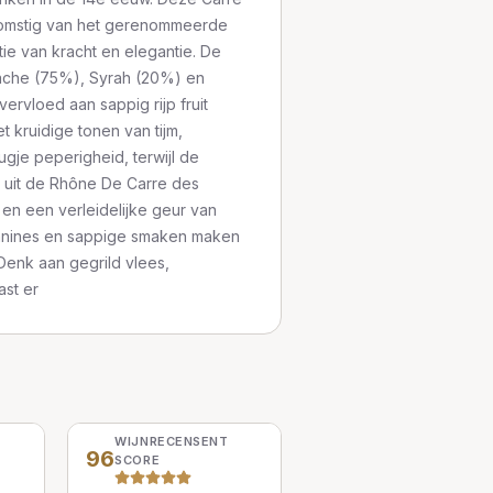
komstig van het gerenommeerde
ie van kracht en elegantie. De
ache (75%), Syrah (20%) en
rvloed aan sappig rijp fruit
 kruidige tonen van tijm,
ugje peperigheid, terwijl de
n uit de Rhône De Carre des
 en een verleidelijke geur van
tannines en sappige smaken maken
Denk aan gegrild vlees,
ast er
WIJNRECENSENT
96
SCORE