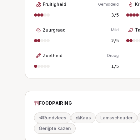
Fruitigheid
Kr
Gemiddeld
3
/5
Zuurgraad
T
Mild
2
/5
Zoetheid
Droog
1
/5
FOODPAIRING
🥩
Rundvlees
🧀
Kaas
Lamsschouder
Gerijpte kazen