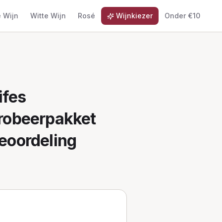
 Wijn
Witte Wijn
Rosé
Wijnkiezer
Onder €10
ifes
robeerpakket
beoordeling