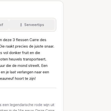
if
Serveertips
 En deze 3 flessen Carre des
 raakt precies de juiste snaar.
 vol donker fruit en die
goten heuvels transporteert.
uur die de mond streelt. Een
en je laat verlangen naar een
auneuf hoort te zijn!
s een legendarische rode wijn uit
onken in de 14e eeuw. Deze Carre