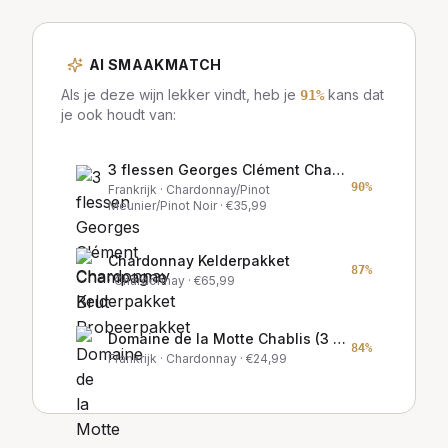
AI SMAAKMATCH
Als je deze wijn lekker vindt, heb je
kans dat
91
%
je ook houdt van:
3 flessen Georges Clément Champagne Brut Probeerpakket
90
%
Frankrijk
· Chardonnay/Pinot
Meunier/Pinot Noir
· €
35,99
Chardonnay Kelderpakket
87
%
· Chardonnay
· €
65,99
Domaine de la Motte Chablis (3 flessen)
84
%
Frankrijk
· Chardonnay
· €
24,99