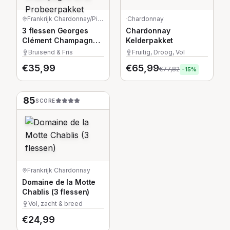
Frankrijk
·
Chardonnay/Pinot Meunier/Pinot Noir
·
Chardonnay
3 flessen Georges
Chardonnay
Clément Champagne
Kelderpakket
Brut Probeerpakket
Bruisend & Fris
Fruitig, Droog, Vol
€
35,99
€
65,99
€
77,82
-
15
%
85
SCORE
Frankrijk
·
Chardonnay
Domaine de la Motte
Chablis (3 flessen)
Vol, zacht & breed
€
24,99