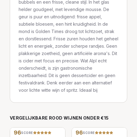
bubbels en een frisse, cleane stijl. In het glas
helder goudgeel, met levendige mousse. De
geur is puur en uitnodigend: frisse appel,
subtiele bloesem, een hint kruidigheid. In de
mond is Golden Times droog tot lichtzoet, strak
en dorstlessend. Frisse zuren houden het geheel
licht en energiek, zonder scherpe randjes. Geen
plakkerige zoetheid, geen artificiële aroma's. Dit
is cider met focus en precisie. Wat Alpl echt
onderscheidt, is zijn gastronomische
inzetbaarheid. Dit is geen dessertcider en geen
festivaldrank. Denk eerder aan een alternatief
voor lichte witte wijn of spritz. Ideaal bij
VERGELIJKBARE
ROOD
WIJNEN
ONDER €15
96
96
SCORE
SCORE