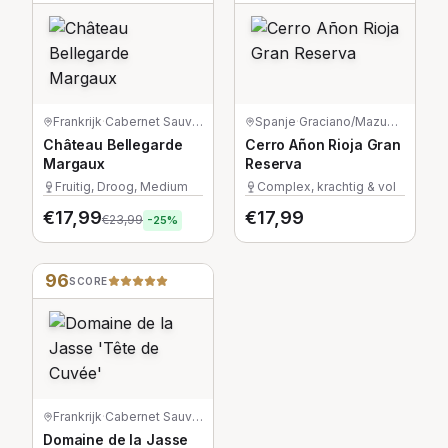
Frankrijk
·
Cabernet Sauvignon/Merlot/Petit Verdot
Spanje
·
Graciano/Mazuelo/Tempranillo
Château Bellegarde
Cerro Añon Rioja Gran
Margaux
Reserva
Fruitig, Droog, Medium
Complex, krachtig & vol
€
17,99
€
17,99
€
23,99
-
25
%
96
SCORE
Frankrijk
·
Cabernet Sauvignon
Domaine de la Jasse