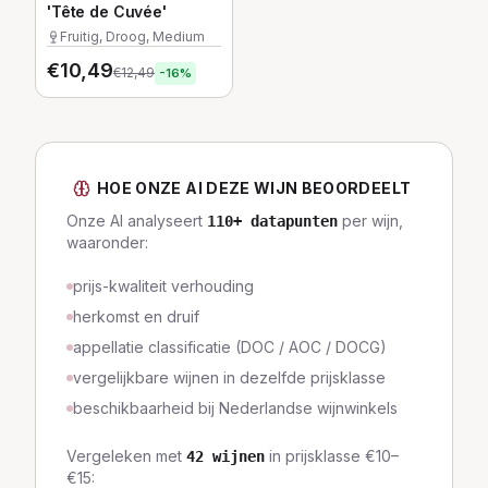
'Tête de Cuvée'
Fruitig, Droog, Medium
€
10,49
€
12,49
-
16
%
HOE ONZE AI DEZE WIJN BEOORDEELT
Onze AI analyseert
per wijn,
110
+ datapunten
waaronder:
prijs-kwaliteit verhouding
herkomst en druif
appellatie classificatie (DOC / AOC / DOCG)
vergelijkbare wijnen in dezelfde prijsklasse
beschikbaarheid bij Nederlandse wijnwinkels
Vergeleken met
in prijsklasse
€10–
42
wijnen
€15
: