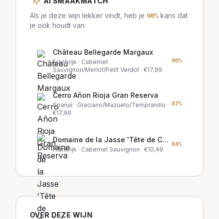
AI SMAAKMATCH
Als je deze wijn lekker vindt, heb je
kans dat
90
%
je ook houdt van:
Château Bellegarde Margaux
90
%
Frankrijk
· Cabernet
Sauvignon/Merlot/Petit Verdot
· €
17,99
Cerro Añon Rioja Gran Reserva
87
%
Spanje
· Graciano/Mazuelo/Tempranillo
·
€
17,99
Domaine de la Jasse 'Tête de Cuvée'
84
%
Frankrijk
· Cabernet Sauvignon
· €
10,49
OVER DEZE WIJN