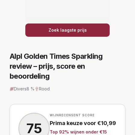
Zoek laagste prijs
Alpl Golden Times Sparkling
review – prijs, score en
beoordeling
Divers
8 %
Rood
WIJNRECENSENT SCORE
Prima keuze
voor €
10,99
75
Top
92
% wijnen
onder €15