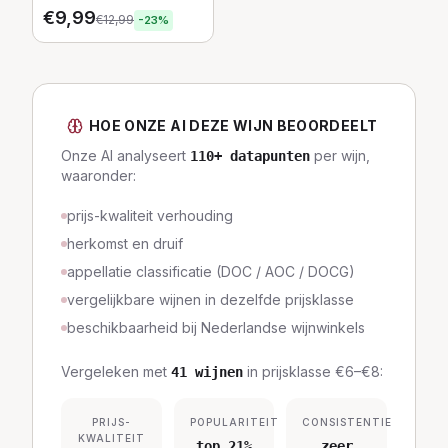
€
9,99
€
12,99
-
23
%
HOE ONZE AI DEZE WIJN BEOORDEELT
Onze AI analyseert
per wijn,
110
+ datapunten
waaronder:
prijs-kwaliteit verhouding
herkomst en druif
appellatie classificatie (DOC / AOC / DOCG)
vergelijkbare wijnen in dezelfde prijsklasse
beschikbaarheid bij Nederlandse wijnwinkels
Vergeleken met
in prijsklasse
€6–€8
:
41
wijnen
PRIJS-
POPULARITEIT
CONSISTENTIE
KWALITEIT
top 21%
zeer