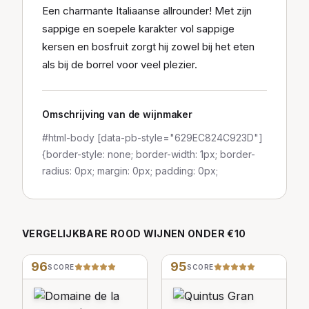
Een charmante Italiaanse allrounder! Met zijn
sappige en soepele karakter vol sappige
kersen en bosfruit zorgt hij zowel bij het eten
als bij de borrel voor veel plezier.
Omschrijving van de wijnmaker
#html-body [data-pb-style="629EC824C923D"]
{border-style: none; border-width: 1px; border-
radius: 0px; margin: 0px; padding: 0px;
VERGELIJKBARE
ROOD
WIJNEN
ONDER €10
96
95
SCORE
SCORE