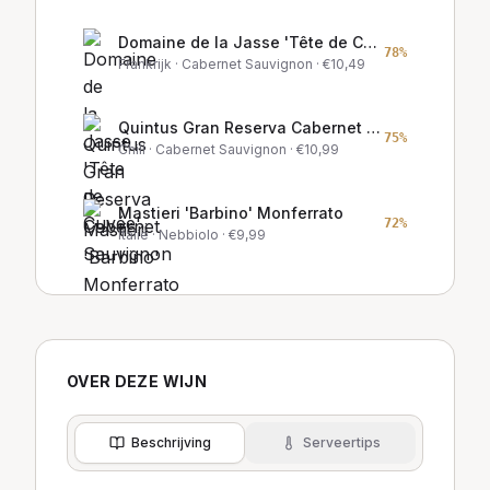
Domaine de la Jasse 'Tête de Cuvée'
78
%
Frankrijk
· Cabernet Sauvignon
· €
10,49
Quintus Gran Reserva Cabernet Sauvignon
75
%
Chili
· Cabernet Sauvignon
· €
10,99
Mastieri 'Barbino' Monferrato
72
%
Italië
· Nebbiolo
· €
9,99
OVER DEZE WIJN
Beschrijving
Serveertips