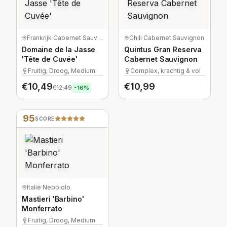
Frankrijk
·
Cabernet Sauvignon
Chili
·
Cabernet Sauvignon
Domaine de la Jasse
Quintus Gran Reserva
'Tête de Cuvée'
Cabernet Sauvignon
Fruitig, Droog, Medium
Complex, krachtig & vol
€
10,49
€
10,99
€
12,49
-
16
%
95
SCORE
Italië
·
Nebbiolo
Mastieri 'Barbino'
Monferrato
Fruitig, Droog, Medium