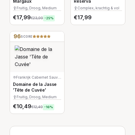
Margaux
Reserva
Fruitig, Droog, Medium
Complex, krachtig & vol
€
17,99
€
17,99
€
23,99
-
25
%
96
SCORE
Frankrijk
·
Cabernet Sauvignon
Domaine de la Jasse
'Tête de Cuvée'
Fruitig, Droog, Medium
€
10,49
€
12,49
-
16
%