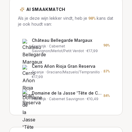
AI SMAAKMATCH
Als je deze wijn lekker vindt, heb je
kans dat
90
%
je ook houdt van:
Château Bellegarde Margaux
90
%
Frankrijk
· Cabernet
Sauvignon/Merlot/Petit Verdot
· €
17,99
Cerro Añon Rioja Gran Reserva
87
%
Spanje
· Graciano/Mazuelo/Tempranillo
·
€
17,99
Domaine de la Jasse 'Tête de Cuvée'
84
%
Frankrijk
· Cabernet Sauvignon
· €
10,49