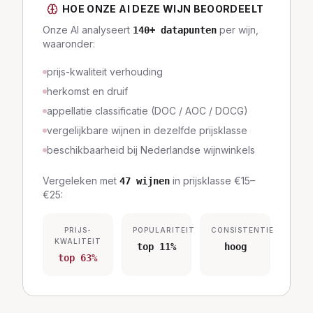
HOE ONZE AI DEZE WIJN BEOORDEELT
Onze AI analyseert
per wijn,
140
+ datapunten
waaronder:
prijs-kwaliteit verhouding
herkomst en druif
appellatie classificatie (DOC / AOC / DOCG)
vergelijkbare wijnen in dezelfde prijsklasse
beschikbaarheid bij Nederlandse wijnwinkels
Vergeleken met
in prijsklasse
€15–
47
wijnen
€25
:
PRIJS-
POPULARITEIT
CONSISTENTIE
KWALITEIT
top 11%
hoog
top 63%