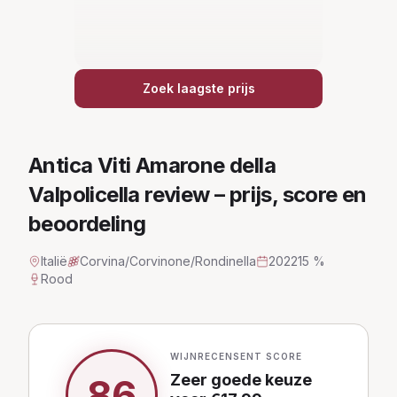
Zoek laagste prijs
Antica Viti Amarone della
Valpolicella
review – prijs, score en
beoordeling
Italië
Corvina/Corvinone/Rondinella
2022
15 %
Rood
WIJNRECENSENT SCORE
Zeer goede keuze
86