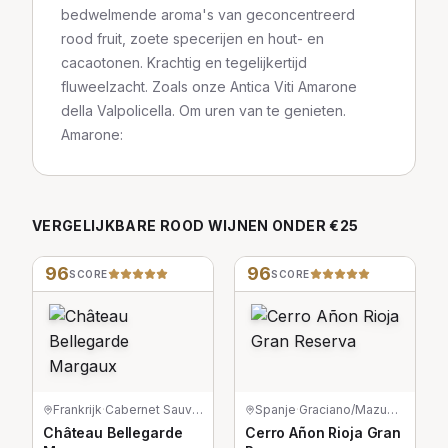
bedwelmende aroma's van geconcentreerd
rood fruit, zoete specerijen en hout- en
cacaotonen. Krachtig en tegelijkertijd
fluweelzacht. Zoals onze Antica Viti Amarone
della Valpolicella. Om uren van te genieten.
Amarone:
VERGELIJKBARE
ROOD
WIJNEN
ONDER €25
96
96
SCORE
SCORE
Frankrijk
·
Cabernet Sauvignon/Merlot/Petit Verdot
Spanje
·
Graciano/Mazuelo/Tempranillo
Château Bellegarde
Cerro Añon Rioja Gran