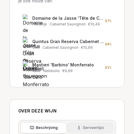
je ook houdt van:
Domaine de la Jasse 'Tête de Cuvée'
87
%
Frankrijk
· Cabernet Sauvignon
· €
10,49
Quintus Gran Reserva Cabernet Sauvignon
84
%
Chili
· Cabernet Sauvignon
· €
10,99
Mastieri 'Barbino' Monferrato
81
%
Italië
· Nebbiolo
· €
9,99
OVER DEZE WIJN
Beschrijving
Serveertips