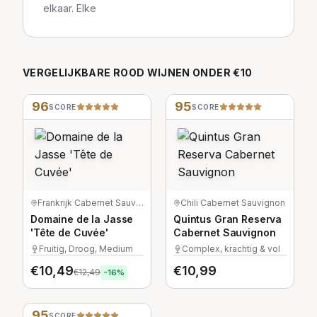
elkaar. Elke
VERGELIJKBARE
ROOD
WIJNEN
ONDER €10
96
95
SCORE
SCORE
Frankrijk
·
Cabernet Sauvignon
Chili
·
Cabernet Sauvignon
Domaine de la Jasse
Quintus Gran Reserva
'Tête de Cuvée'
Cabernet Sauvignon
Fruitig, Droog, Medium
Complex, krachtig & vol
€
10,49
€
10,99
€
12,49
-
16
%
95
SCORE