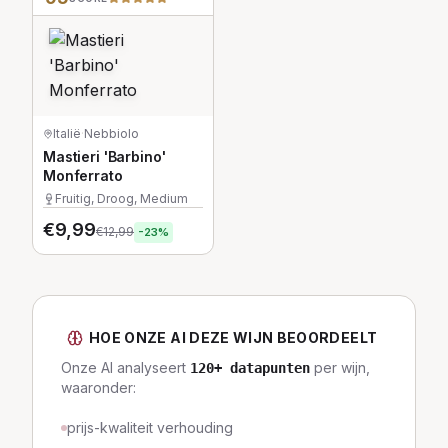
Italië
·
Nebbiolo
Mastieri 'Barbino'
Monferrato
Fruitig, Droog, Medium
€
9,99
€
12,99
-
23
%
HOE ONZE AI DEZE WIJN BEOORDEELT
Onze AI analyseert
per wijn,
120
+ datapunten
waaronder:
prijs-kwaliteit verhouding