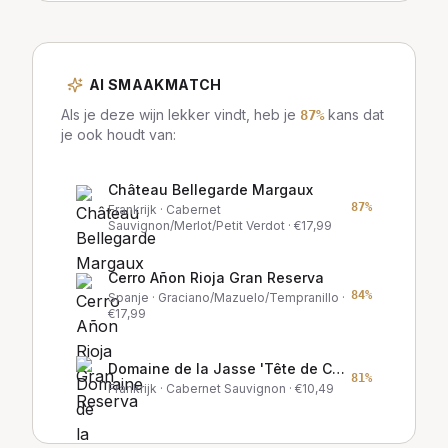
AI SMAAKMATCH
Als je deze wijn lekker vindt, heb je
kans dat
87
%
je ook houdt van:
Château Bellegarde Margaux
87
%
Frankrijk
· Cabernet
Sauvignon/Merlot/Petit Verdot
· €
17,99
Cerro Añon Rioja Gran Reserva
84
%
Spanje
· Graciano/Mazuelo/Tempranillo
·
€
17,99
Domaine de la Jasse 'Tête de Cuvée'
81
%
Frankrijk
· Cabernet Sauvignon
· €
10,49