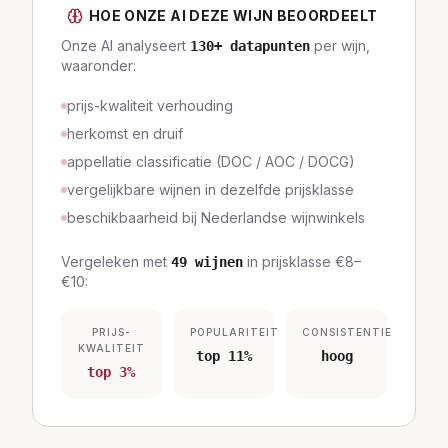
HOE ONZE AI DEZE WIJN BEOORDEELT
Onze AI analyseert
per wijn,
130
+ datapunten
waaronder:
prijs-kwaliteit verhouding
herkomst en druif
appellatie classificatie (DOC / AOC / DOCG)
vergelijkbare wijnen in dezelfde prijsklasse
beschikbaarheid bij Nederlandse wijnwinkels
Vergeleken met
in prijsklasse
€8–
49
wijnen
€10
:
PRIJS-
POPULARITEIT
CONSISTENTIE
KWALITEIT
top 11%
hoog
top 3%