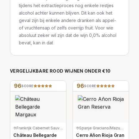
tijdens het extractieproces nog enkele restjes
alcohol achter kunnen blijven. Dit kan ook het
geval zijn bij enkele andere dranken als appel-
of vruchtensap of zelfs overrijp fruit. Voor wie
absoluut zeker wil zijn dat de wijn 0,0% alcohol
bevat, kan in dat
VERGELIJKBARE
ROOD
WIJNEN
ONDER €10
96
96
SCORE
SCORE
Frankrijk
·
Cabernet Sauvignon/Merlot/Petit Verdot
Spanje
·
Graciano/Mazuelo/Tempranillo
Château Bellegarde
Cerro Añon Rioja Gran