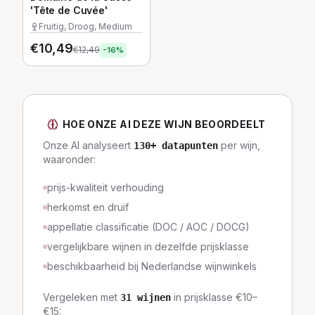
'Tête de Cuvée'
Fruitig, Droog, Medium
€
10,49
€
12,49
-
16
%
HOE ONZE AI DEZE WIJN BEOORDEELT
Onze AI analyseert
per wijn,
130
+ datapunten
waaronder:
prijs-kwaliteit verhouding
herkomst en druif
appellatie classificatie (DOC / AOC / DOCG)
vergelijkbare wijnen in dezelfde prijsklasse
beschikbaarheid bij Nederlandse wijnwinkels
Vergeleken met
in prijsklasse
€10–
31
wijnen
€15
: