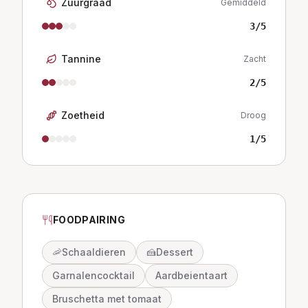
Zuurgraad
Gemiddeld
3
/5
Tannine
Zacht
2
/5
Zoetheid
Droog
1
/5
FOODPAIRING
🦐
Schaaldieren
🍰
Dessert
Garnalencocktail
Aardbeientaart
Bruschetta met tomaat