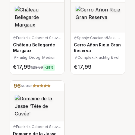
Frankrijk
·
Cabernet Sauvignon/Merlot/Petit Verdot
Spanje
·
Graciano/Mazuelo/Tempranillo
Château Bellegarde
Cerro Añon Rioja Gran
Margaux
Reserva
Fruitig, Droog, Medium
Complex, krachtig & vol
€
17,99
€
17,99
€
23,99
-
25
%
96
SCORE
Frankrijk
·
Cabernet Sauvignon
Domaine de la Jasse