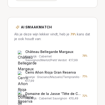
AI SMAAKMATCH
Als je deze wijn lekker vindt, heb je
kans dat
79
%
je ook houdt van:
Château Bellegarde Margaux
78
%
Frankrijk
· Cabernet
Sauvignon/Merlot/Petit Verdot
· €
17,99
Cerro Añon Rioja Gran Reserva
75
%
Spanje
· Graciano/Mazuelo/Tempranillo
·
€
17,99
Domaine de la Jasse 'Tête de Cuvée'
72
%
Frankrijk
· Cabernet Sauvignon
· €
10,49