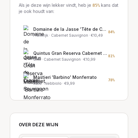
Als je deze wijn lekker vindt, heb je
kans dat
85
%
je ook houdt van:
Domaine de la Jasse 'Tête de Cuvée'
84
%
Frankrijk
· Cabernet Sauvignon
· €
10,49
Quintus Gran Reserva Cabernet Sauvignon
81
%
Chili
· Cabernet Sauvignon
· €
10,99
Mastieri 'Barbino' Monferrato
78
%
Italië
· Nebbiolo
· €
9,99
OVER DEZE WIJN