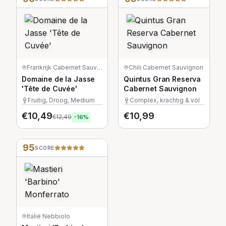
Frankrijk
·
Cabernet Sauvignon
Chili
·
Cabernet Sauvignon
Domaine de la Jasse
Quintus Gran Reserva
'Tête de Cuvée'
Cabernet Sauvignon
Fruitig, Droog, Medium
Complex, krachtig & vol
€
10,49
€
10,99
€
12,49
-
16
%
95
SCORE
Italië
·
Nebbiolo