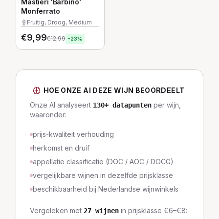
Mastieri 'Barbino'
Monferrato
Fruitig, Droog, Medium
€
9,99
€
12,99
-
23
%
HOE ONZE AI DEZE WIJN BEOORDEELT
Onze AI analyseert
per wijn,
130
+ datapunten
waaronder:
prijs-kwaliteit verhouding
herkomst en druif
appellatie classificatie (DOC / AOC / DOCG)
vergelijkbare wijnen in dezelfde prijsklasse
beschikbaarheid bij Nederlandse wijnwinkels
Vergeleken met
in prijsklasse
€6–€8
:
27
wijnen