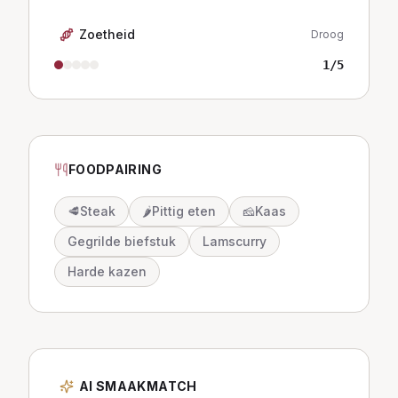
Zoetheid
Droog
1
/5
FOODPAIRING
🥩
Steak
🌶️
Pittig eten
🧀
Kaas
Gegrilde biefstuk
Lamscurry
Harde kazen
AI SMAAKMATCH