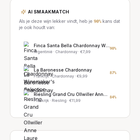
AI SMAAKMATCH
Als je deze wijn lekker vindt, heb je
kans dat
90
%
je ook houdt van:
Finca Santa Bella Chardonnay Winemaker's Selection
90
%
Argentinië
· Chardonnay
· €
7,99
La Baronesse Chardonnay
87
%
Frankrijk
· Chardonnay
· €
9,99
Riesling Grand Cru Ollwiller Anne Laure Litz
84
%
Frankrijk
· Riesling
· €
11,99