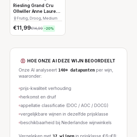
Riesling Grand Cru
Ollwiller Anne Laure
Litz
Fruitig, Droog, Medium
€
11,99
€
14,99
-
20
%
HOE ONZE AI DEZE WIJN BEOORDEELT
Onze AI analyseert
per wijn,
140
+ datapunten
waaronder:
prijs-kwaliteit verhouding
herkomst en druif
appellatie classificatie (DOC / AOC / DOCG)
vergelijkbare wijnen in dezelfde prijsklasse
beschikbaarheid bij Nederlandse wijnwinkels
Vergeleken met
in prijsklasse
€6–€8
:
37
wijnen