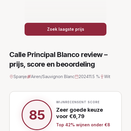
Zoek laagste prijs
Calle Principal Blanco
review –
prijs, score en beoordeling
Spanje
Airen/Sauvignon Blanc
2024
11.5 %
Wit
WIJNRECENSENT SCORE
Zeer goede keuze
85
voor €
6,79
Top
42
% wijnen
onder €8