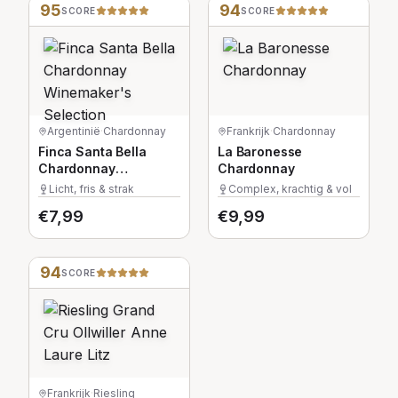
95
94
SCORE
SCORE
Argentinië
·
Chardonnay
Frankrijk
·
Chardonnay
Finca Santa Bella
La Baronesse
Chardonnay
Chardonnay
Winemaker's
Licht, fris & strak
Complex, krachtig & vol
Selection
€
7,99
€
9,99
94
SCORE
Frankrijk
·
Riesling