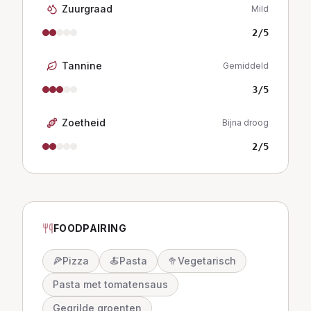
Zuurgraad
Mild
2
/5
Tannine
Gemiddeld
3
/5
Zoetheid
Bijna droog
2
/5
FOODPAIRING
🍕
Pizza
🍝
Pasta
🥦
Vegetarisch
Pasta met tomatensaus
Gegrilde groenten