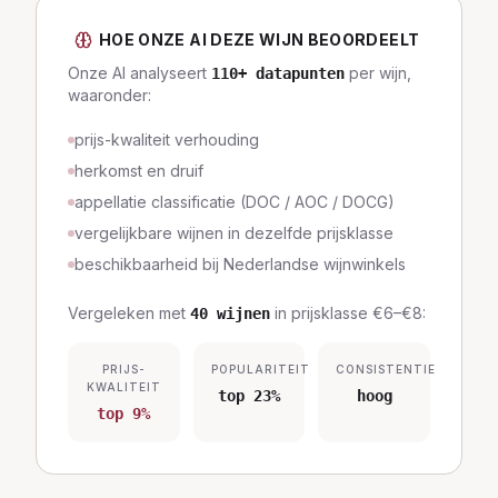
HOE ONZE AI DEZE WIJN BEOORDEELT
Onze AI analyseert
per wijn,
110
+ datapunten
waaronder:
prijs-kwaliteit verhouding
herkomst en druif
appellatie classificatie (DOC / AOC / DOCG)
vergelijkbare wijnen in dezelfde prijsklasse
beschikbaarheid bij Nederlandse wijnwinkels
Vergeleken met
in prijsklasse
€6–€8
:
40
wijnen
PRIJS-
POPULARITEIT
CONSISTENTIE
KWALITEIT
top 23%
hoog
top 9%