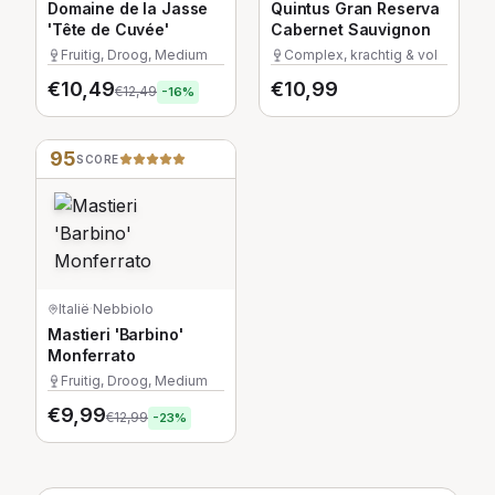
Domaine de la Jasse
Quintus Gran Reserva
'Tête de Cuvée'
Cabernet Sauvignon
Fruitig, Droog, Medium
Complex, krachtig & vol
€
10,49
€
10,99
€
12,49
-
16
%
95
SCORE
Italië
·
Nebbiolo
Mastieri 'Barbino'
Monferrato
Fruitig, Droog, Medium
€
9,99
€
12,99
-
23
%