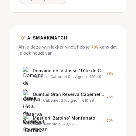
AI SMAAKMATCH
Als je deze wijn lekker vindt, heb je
kans dat
78
%
je ook houdt van:
Domaine de la Jasse 'Tête de Cuvée'
78
%
Frankrijk
· Cabernet Sauvignon
· €
10,49
Quintus Gran Reserva Cabernet Sauvignon
75
%
Chili
· Cabernet Sauvignon
· €
10,99
Mastieri 'Barbino' Monferrato
72
%
Italië
· Nebbiolo
· €
9,99