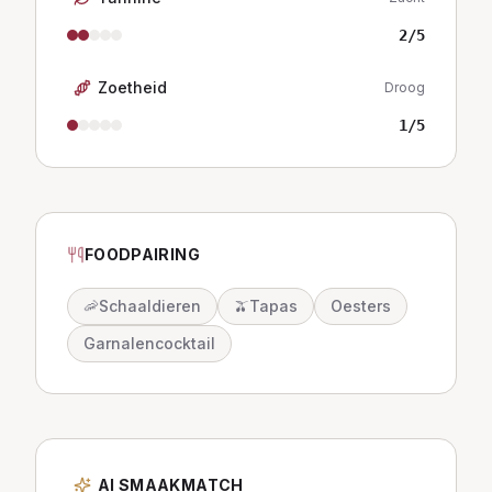
2
/5
Zoetheid
Droog
1
/5
FOODPAIRING
🦐
Schaaldieren
🫒
Tapas
Oesters
Garnalencocktail
AI SMAAKMATCH