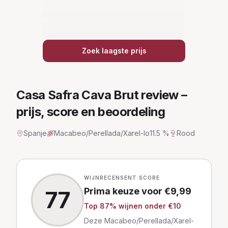
Zoek laagste prijs
Casa Safra Cava Brut
review –
prijs, score en beoordeling
Spanje
Macabeo/Perellada/Xarel-lo
11.5 %
Rood
WIJNRECENSENT SCORE
Prima keuze
voor €
9,99
77
Top
87
% wijnen
onder €10
Deze Macabeo/Perellada/Xarel-