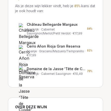
Als je deze wijn lekker vindt, heb je
kans dat
85
%
je ook houdt van:
Château Bellegarde Margaux
84
%
Frankrijk
· Cabernet
Sauvignon/Merlot/Petit Verdot
· €
17,99
Cerro Añon Rioja Gran Reserva
81
%
Spanje
· Graciano/Mazuelo/Tempranillo
·
€
17,99
Domaine de la Jasse 'Tête de Cuvée'
78
%
Frankrijk
· Cabernet Sauvignon
· €
10,49
OVER DEZE WIJN