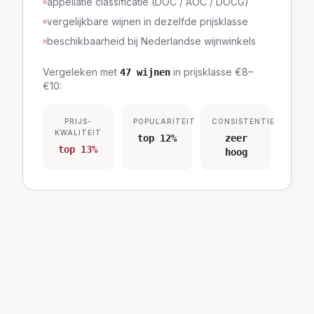
appellatie classificatie (DOC / AOC / DOCG)
vergelijkbare wijnen in dezelfde prijsklasse
beschikbaarheid bij Nederlandse wijnwinkels
Vergeleken met
in prijsklasse
€8–
47
wijnen
€10
:
PRIJS-
POPULARITEIT
CONSISTENTIE
KWALITEIT
top 12%
zeer
top 13%
hoog