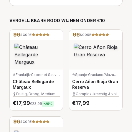
VERGELIJKBARE
ROOD
WIJNEN
ONDER €10
96
96
SCORE
SCORE
Frankrijk
·
Cabernet Sauvignon/Merlot/Petit Verdot
Spanje
·
Graciano/Mazuelo/Tempranillo
Château Bellegarde
Cerro Añon Rioja Gran
Margaux
Reserva
Fruitig, Droog, Medium
Complex, krachtig & vol
€
17,99
€
17,99
€
23,99
-
25
%
96
SCORE