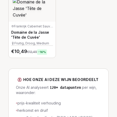
Frankrijk
·
Cabernet Sauvignon
Domaine de la Jasse
'Tête de Cuvée'
Fruitig, Droog, Medium
€
10,49
€
12,49
-
16
%
HOE ONZE AI DEZE WIJN BEOORDEELT
Onze AI analyseert
per wijn,
120
+ datapunten
waaronder:
prijs-kwaliteit verhouding
herkomst en druif