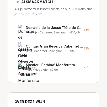
AI SMAAKMATCH
Als je deze wijn lekker vindt, heb je
kans dat
83
%
je ook houdt van:
Domaine de la Jasse 'Tête de Cuvée'
81
%
Frankrijk
· Cabernet Sauvignon
· €
10,49
Quintus Gran Reserva Cabernet Sauvignon
78
%
Chili
· Cabernet Sauvignon
· €
10,99
Mastieri 'Barbino' Monferrato
75
%
Italië
· Nebbiolo
· €
9,99
OVER DEZE WIJN