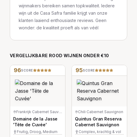
wijnmakers bereiken samen topkwaliteit. Iedere
wijn uit de Casa Safra familie krijgt van onze
klanten laaiend enthousiaste reviews. Geen
wonder: de kwaliteit proeft als van véél
VERGELIJKBARE
ROOD
WIJNEN
ONDER €10
96
95
SCORE
SCORE
Frankrijk
·
Cabernet Sauvignon
Chili
·
Cabernet Sauvignon
Domaine de la Jasse
Quintus Gran Reserva
'Tête de Cuvée'
Cabernet Sauvignon
Fruitig, Droog, Medium
Complex, krachtig & vol