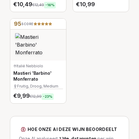
€
10,49
€
10,99
€
12,49
-
16
%
95
SCORE
Italië
·
Nebbiolo
Mastieri 'Barbino'
Monferrato
Fruitig, Droog, Medium
€
9,99
€
12,99
-
23
%
HOE ONZE AI DEZE WIJN BEOORDEELT
Onze AI analyseert
per wijn,
120
+ datapunten