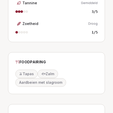
Tannine
Gemiddeld
3
/5
Zoetheid
Droog
1
/5
FOODPAIRING
🫒
Tapas
🐟
Zalm
Aardbeien met slagroom