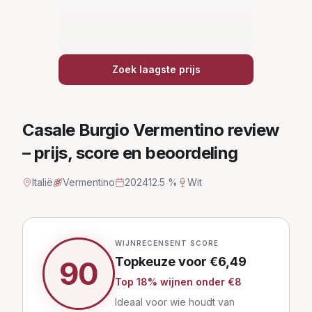
Zoek laagste prijs
Casale Burgio Vermentino
review
– prijs, score en beoordeling
Italië
Vermentino
2024
12.5 %
Wit
WIJNRECENSENT SCORE
Topkeuze
voor €
6,49
90
Top
18
% wijnen
onder €8
Ideaal voor wie houdt van