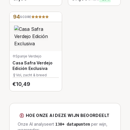
94
SCORE
Spanje
·
Verdejo
Casa Safra Verdejo
Edición Exclusiva
Vol, zacht & breed
€
10,49
HOE ONZE AI DEZE WIJN BEOORDEELT
Onze AI analyseert
per wijn,
130
+ datapunten
waaronder: