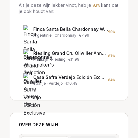
Als je deze wijn lekker vindt, heb je
kans dat
92
%
je ook houdt van:
Finca Santa Bella Chardonnay Winemaker's Selection
90
%
Argentinië
· Chardonnay
· €
7,99
Riesling Grand Cru Ollwiller Anne Laure Litz
87
%
Frankrijk
· Riesling
· €
11,99
Casa Safra Verdejo Edición Exclusiva
84
%
Spanje
· Verdejo
· €
10,49
OVER DEZE WIJN