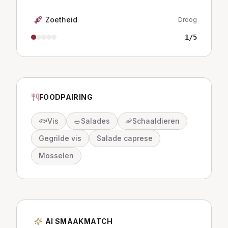
Zoetheid
Droog
1
/5
FOODPAIRING
🐟
Vis
🥗
Salades
🦐
Schaaldieren
Gegrilde vis
Salade caprese
Mosselen
AI SMAAKMATCH