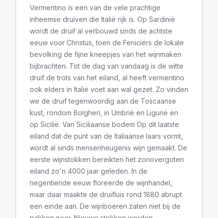
Vermentino is een van de vele prachtige
inheemse druiven die Italië rijk is. Op Sardinië
wordt de druif al verbouwd sinds de achtste
eeuw voor Christus, toen de Feniciërs de lokale
bevolking de fijne kneepjes van het wijnmaken
bijbrachten. Tot de dag van vandaag is de witte
druif de trots van het eiland, al heeft vermentino
ook elders in Italië voet aan wal gezet. Zo vinden
we de druif tegenwoordig aan de Toscaanse
kust, rondom Bolgheri, in Umbrië en Ligurië en
op Sicilië. Van Siciliaanse bodem Op dit laatste
eiland dat de punt van de Italiaanse laars vormt,
wordt al sinds mensenheugenis wijn gemaakt. De
eerste wijnstokken bereikten het zonovergoten
eiland zo'n 4000 jaar geleden. In de
negentiende eeuw floreerde de wijnhandel,
maar daar maakte de druifluis rond 1880 abrupt
een einde aan. De wijnboeren zaten niet bij de
pakken neer. Nieuwe stokken werden