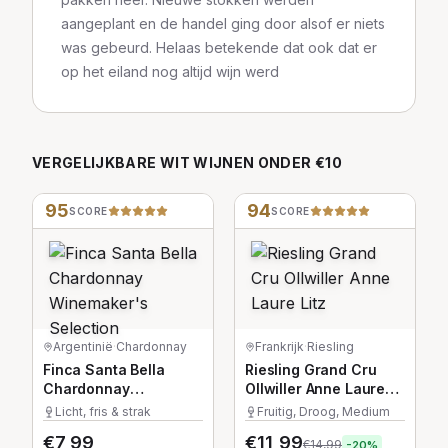
aangeplant en de handel ging door alsof er niets
was gebeurd. Helaas betekende dat ook dat er
op het eiland nog altijd wijn werd
VERGELIJKBARE
WIT
WIJNEN
ONDER €10
95
94
SCORE
SCORE
Argentinië
·
Chardonnay
Frankrijk
·
Riesling
Finca Santa Bella
Riesling Grand Cru
Chardonnay
Ollwiller Anne Laure
Winemaker's
Litz
Licht, fris & strak
Fruitig, Droog, Medium
Selection
€
7,99
€
11,99
€
14,99
-
20
%