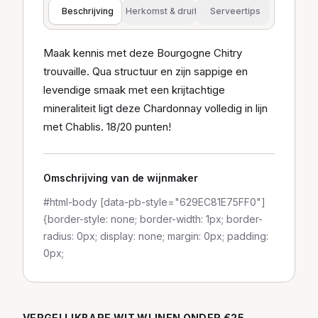
Beschrijving
Herkomst & druif
Serveertips
Maak kennis met deze Bourgogne Chitry
trouvaille. Qua structuur en zijn sappige en
levendige smaak met een krijtachtige
mineraliteit ligt deze Chardonnay volledig in lijn
met Chablis. 18/20 punten!
Omschrijving van de wijnmaker
#html-body [data-pb-style="629EC81E75FF0"]
{border-style: none; border-width: 1px; border-
radius: 0px; display: none; margin: 0px; padding:
0px;
VERGELIJKBARE
WIT
WIJNEN
ONDER €25