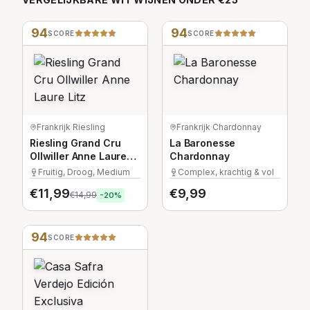
94
94
SCORE
SCORE
Frankrijk
·
Riesling
Frankrijk
·
Chardonnay
Riesling Grand Cru
La Baronesse
Ollwiller Anne Laure
Chardonnay
Litz
Fruitig, Droog, Medium
Complex, krachtig & vol
€
11,99
€
9,99
€
14,99
-
20
%
94
SCORE