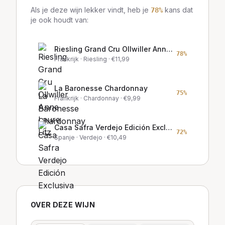
Als je deze wijn lekker vindt, heb je
kans dat
78
%
je ook houdt van:
Riesling Grand Cru Ollwiller Anne Laure Litz
78
%
Frankrijk
· Riesling
· €
11,99
La Baronesse Chardonnay
75
%
Frankrijk
· Chardonnay
· €
9,99
Casa Safra Verdejo Edición Exclusiva
72
%
Spanje
· Verdejo
· €
10,49
OVER DEZE WIJN