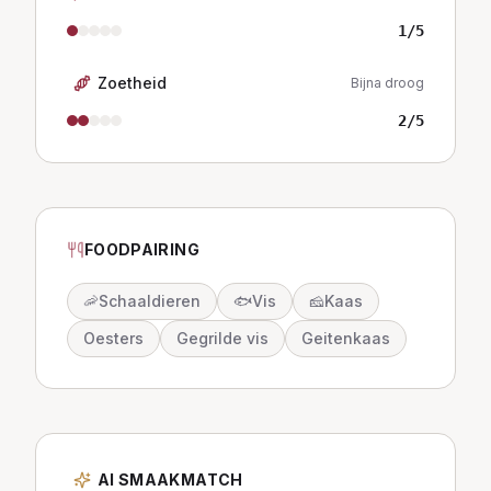
1
/5
Zoetheid
Bijna droog
2
/5
FOODPAIRING
🦐
Schaaldieren
🐟
Vis
🧀
Kaas
Oesters
Gegrilde vis
Geitenkaas
AI SMAAKMATCH