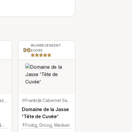
WIJNRECENSENT
96
SCORE
Graciano/Mazuelo/Tempranillo
Frankrijk
·
Cabernet Sauvignon
Domaine de la Jasse
'Tête de Cuvée'
&
Fruitig, Droog, Medium