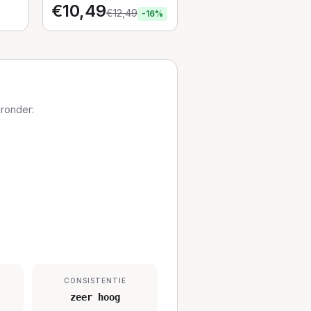
€
10,49
€
12,49
-
16
%
aronder:
CONSISTENTIE
zeer hoog