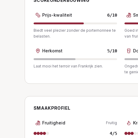
SCOREONDERBOUWING
Prijs-kwaliteit
S
6
/10
Biedt veel plezier zonder de portemonnee te
Goed in
belasten.
van frui
Herkomst
Do
5
/10
Laat mooi het terroir van Frankrijk zien.
Ongedw
te geni
SMAAKPROFIEL
Fruitigheid
Kr
Fruitig
4
/5