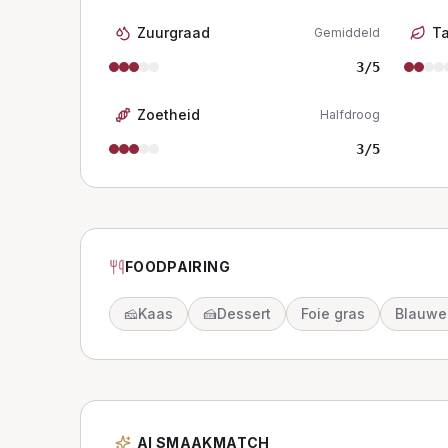
Zuurgraad
T
Gemiddeld
3
/5
Zoetheid
Halfdroog
3
/5
FOODPAIRING
🧀
Kaas
🍰
Dessert
Foie gras
Blauwe
AI SMAAKMATCH