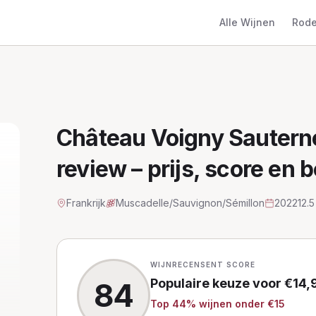
Alle Wijnen
Rode
Château Voigny Sautern
review – prijs, score en 
Frankrijk
Muscadelle/Sauvignon/Sémillon
2022
12.
WIJNRECENSENT SCORE
Populaire keuze
voor €
14,
84
Top
44
% wijnen
onder €15