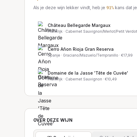
Als je deze wijn lekker vindt, heb je
kans dat je
91
%
Château Bellegarde Margaux
Frankrijk
· Cabernet Sauvignon/Merlot/Petit Verdo
Cerro Añon Rioja Gran Reserva
Spanje
· Graciano/Mazuelo/Tempranillo
· €
17,99
Domaine de la Jasse 'Tête de Cuvée'
Frankrijk
· Cabernet Sauvignon
· €
10,49
OVER DEZE WIJN