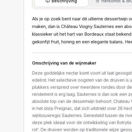
Beschrijving
Herkomst & dru
Als je op zoek bent naar dé ultieme dessertwijn 
maken, dan is Château Voigny Sauternes een abs
klassieker uit het hart van Bordeaux staat bekend
gekonfijt fruit, honing en een elegante balans. Hee
Omschrijving van de wijnmaker
Deze goddelijke nectar komt voort uit laat geoogst
edelrot. Het selectieve oogsten van de druiven is u
plukkers verspreid over meerdere rondes door de
rendement is erg laag. Sauternes is dan ook een ze
absolute top van de dessertwijn behoort. Chateau
in het dorp Preignac, dat zich uitstrekt over 26 hec
wijnbouwregio Sauternes. Genesteld tussen de rivi
deze plek ideaal voor de ontwikkeling van Botryt
rot'. De druiven worden op traditionele wijze geo