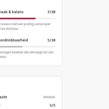
maak & balans
7
/10
 balans met een prettig samenspel
t en structuur.
ordrinkbaarheid
5
/10
ongen karakter dat uitnodigt om van
eten.
acht
Medium
3
/5