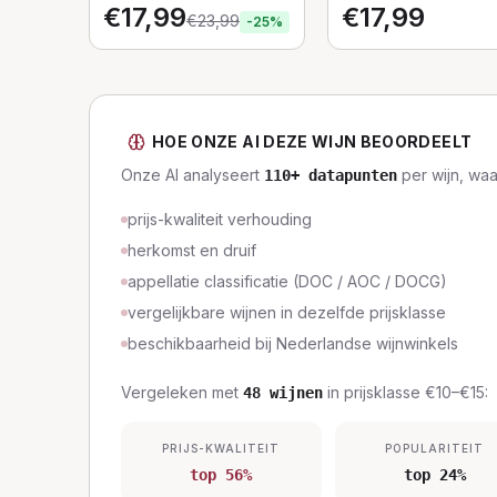
€
17,99
€
17,99
€
23,99
-
25
%
HOE ONZE AI DEZE WIJN BEOORDEELT
Onze AI analyseert
per wijn, wa
110
+ datapunten
prijs-kwaliteit verhouding
herkomst en druif
appellatie classificatie (DOC / AOC / DOCG)
vergelijkbare wijnen in dezelfde prijsklasse
beschikbaarheid bij Nederlandse wijnwinkels
Vergeleken met
in prijsklasse
€10–€15
:
48
wijnen
PRIJS-KWALITEIT
POPULARITEIT
top 56%
top 24%