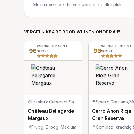
Alleen overrijpe druiven worden bij elke pluk
VERGELIJKBARE
ROOD
WIJNEN
ONDER €15
WIJNRECENSENT
WIJNRECENSENT
96
96
SCORE
SCORE
Frankrijk
·
Cabernet Sauvignon/Merlot/Petit Verdot
Spanje
·
Château Bellegarde
Cerro Añon Rioja
Margaux
Gran Reserva
Fruitig, Droog, Medium
Complex, krachtig 
vol