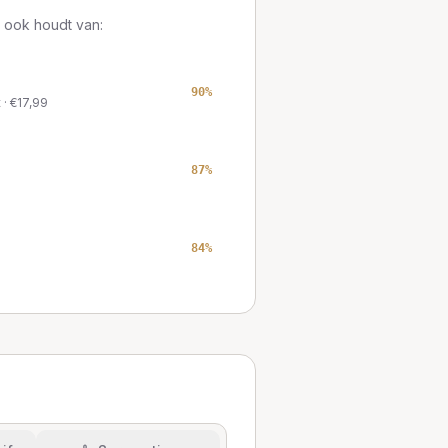
 ook houdt van:
90
%
t
· €
17,99
87
%
84
%