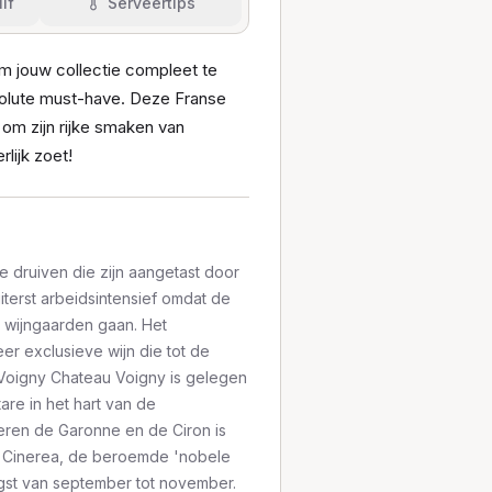
if
Serveertips
om jouw collectie compleet te
olute must-have. Deze Franse
 om zijn rijke smaken van
rlijk zoet!
e druiven die zijn aangetast door
iterst arbeidsintensief omdat de
 wijngaarden gaan. Het
er exclusieve wijn die tot de
 Voigny Chateau Voigny is gelegen
tare in het hart van de
eren de Garonne en de Ciron is
is Cinerea, de beroemde 'nobele
ogst van september tot november.