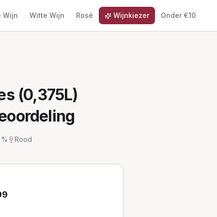
 Wijn
Witte Wijn
Rosé
Wijnkiezer
Onder €10
es (0,375L)
beoordeling
5 %
Rood
99