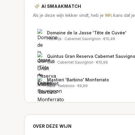
AI SMAAKMATCH
Als je deze wijn lekker vindt, heb je
kans dat je
90
%
Domaine de la Jasse 'Tête de Cuvée'
Frankrijk
· Cabernet Sauvignon
· €
10,49
Quintus Gran Reserva Cabernet Sauvign
Chili
· Cabernet Sauvignon
· €
10,99
Mastieri 'Barbino' Monferrato
Italië
· Nebbiolo
· €
9,99
OVER DEZE WIJN