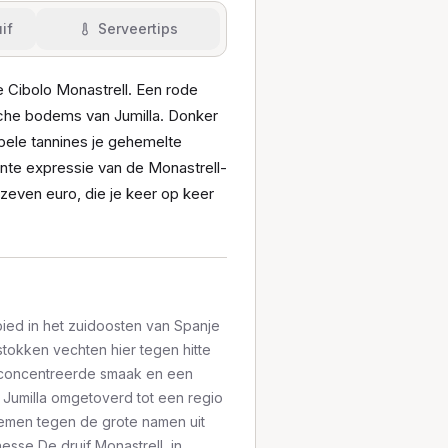
if
Serveertips
e Cibolo Monastrell. Een rode
ische bodems van Jumilla. Donker
oepele tannines je gehemelte
ante expressie van de Monastrell-
 zeven euro, die je keer op keer
bied in het zuidoosten van Spanje
stokken vechten hier tegen hitte
geconcentreerde smaak en een
Jumilla omgetoverd tot een regio
nemen tegen de grote namen uit
nesse De druif Monastrell, in