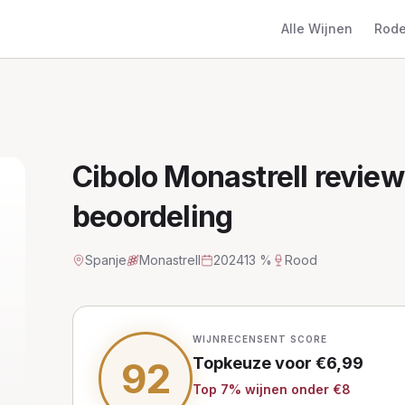
Alle Wijnen
Rode
Cibolo Monastrell
review 
beoordeling
Spanje
Monastrell
2024
13 %
Rood
WIJNRECENSENT SCORE
Topkeuze
voor €
6,99
92
Top
7
% wijnen
onder €8