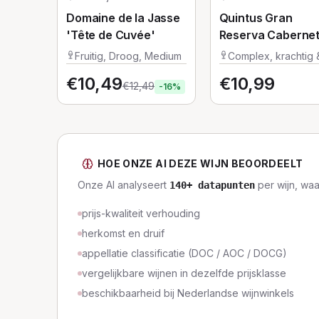
Domaine de la Jasse
Quintus Gran
'Tête de Cuvée'
Reserva Caberne
Sauvignon
Fruitig, Droog, Medium
Complex, krachtig 
vol
€
10,49
€
10,99
€
12,49
-
16
%
HOE ONZE AI DEZE WIJN BEOORDEELT
Onze AI analyseert
per wijn, wa
140
+ datapunten
prijs-kwaliteit verhouding
herkomst en druif
appellatie classificatie (DOC / AOC / DOCG)
vergelijkbare wijnen in dezelfde prijsklasse
beschikbaarheid bij Nederlandse wijnwinkels