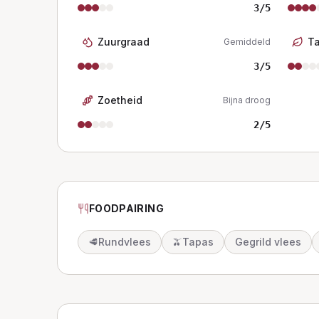
3
/5
Zuurgraad
T
Gemiddeld
3
/5
Zoetheid
Bijna droog
2
/5
FOODPAIRING
🥩
Rundvlees
🫒
Tapas
Gegrild vlees