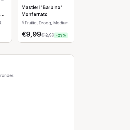
Mastieri 'Barbino'
t
Monferrato
&
Fruitig, Droog, Medium
€
9,99
€
12,99
-
23
%
aronder: