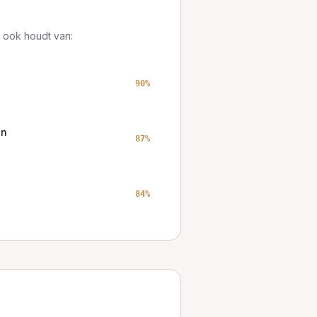
 ook houdt van:
90
%
on
87
%
84
%