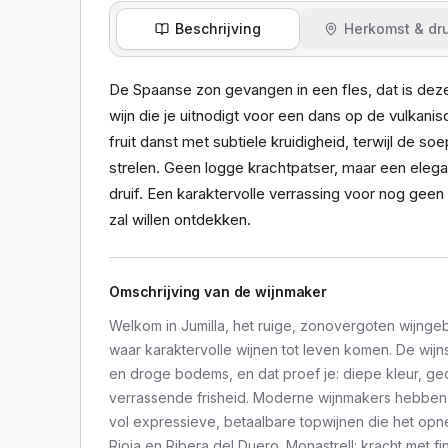
Beschrijving
Herkomst & dru
De Spaanse zon gevangen in een fles, dat is dez
wijn die je uitnodigt voor een dans op de vulkan
fruit danst met subtiele kruidigheid, terwijl de s
strelen. Geen logge krachtpatser, maar een eleg
druif. Een karaktervolle verrassing voor nog geen
zal willen ontdekken.
Omschrijving van de wijnmaker
Welkom in Jumilla, het ruige, zonovergoten wijnge
waar karaktervolle wijnen tot leven komen. De wijn
en droge bodems, en dat proef je: diepe kleur, 
verrassende frisheid. Moderne wijnmakers hebben 
vol expressieve, betaalbare topwijnen die het op
Rioja en Ribera del Duero. Monastrell: kracht met fi