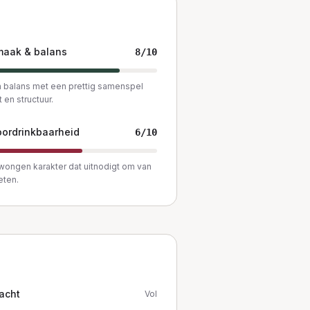
maak & balans
8
/10
 balans met een prettig samenspel
t en structuur.
ordrinkbaarheid
6
/10
ongen karakter dat uitnodigt om van
eten.
acht
Vol