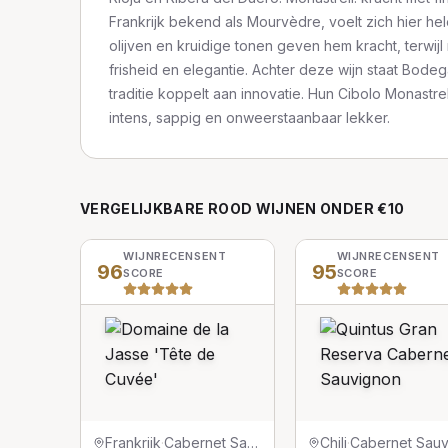
Frankrijk bekend als Mourvèdre, voelt zich hier hel
olijven en kruidige tonen geven hem kracht, terwijl
frisheid en elegantie. Achter deze wijn staat Bode
traditie koppelt aan innovatie. Hun Cibolo Monastrel
intens, sappig en onweerstaanbaar lekker.
VERGELIJKBARE
ROOD
WIJNEN
ONDER €10
WIJNRECENSENT
WIJNRECENSENT
96
95
SCORE
SCORE
Frankrijk
·
Cabernet Sauvignon
Chili
·