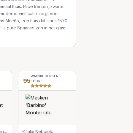
emaal thuis. Rijpe kersen, zwarte
 moderne vinificatie zorgt voor
gas Alceño, een huis dat sinds 1870
l is pure Spaanse zon in het glas:
WIJNRECENSENT
95
SCORE
Cabernet Sauvignon
Italië
·
Nebbiolo