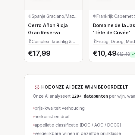
Spanje
·
Graciano/Mazuelo/Tempranillo
Frankrijk
·
Cerro Añon Rioja
Domaine de la Ja
Gran Reserva
'Tête de Cuvée'
Complex, krachtig &
Fruitig, Droog, Me
vol
€
17,99
€
10,49
€
12,49
-
HOE ONZE AI DEZE WIJN BEOORDEELT
Onze AI analyseert
per wijn, wa
120
+ datapunten
prijs-kwaliteit verhouding
herkomst en druif
appellatie classificatie (DOC / AOC / DOCG)
vergelijkbare wijnen in dezelfde prijsklasse