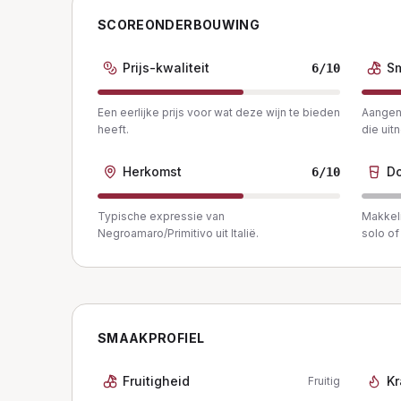
SCOREONDERBOUWING
Prijs-kwaliteit
S
6
/10
Een eerlijke prijs voor wat deze wijn te bieden
Aangena
heeft.
die uit
Herkomst
Do
6
/10
Typische expressie van
Makkeli
Negroamaro/Primitivo uit Italië.
solo of 
SMAAKPROFIEL
Fruitigheid
Kr
Fruitig