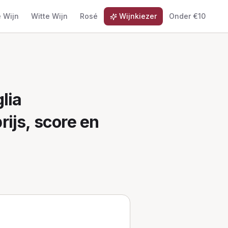
 Wijn
Witte Wijn
Rosé
Wijnkiezer
Onder €10
lia
rijs, score en