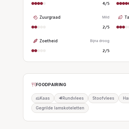
4
/5
Zuurgraad
T
Mild
2
/5
Zoetheid
Bijna droog
2
/5
FOODPAIRING
🧀
Kaas
🥩
Rundvlees
Stoofvlees
Ha
Gegrilde lamskoteletten