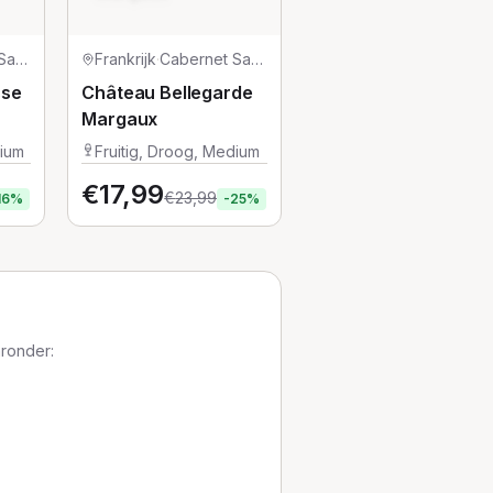
Cabernet Sauvignon
Frankrijk
·
Cabernet Sauvignon/Merlot/Petit Verdot
sse
Château Bellegarde
Margaux
dium
Fruitig, Droog, Medium
€
17,99
€
23,99
16
%
-
25
%
aronder: