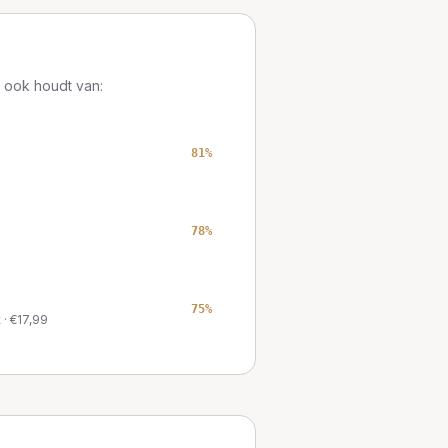
 ook houdt van:
81
%
78
%
75
%
t
· €
17,99