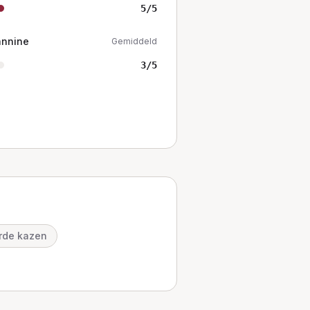
5
/5
annine
Gemiddeld
3
/5
rde kazen