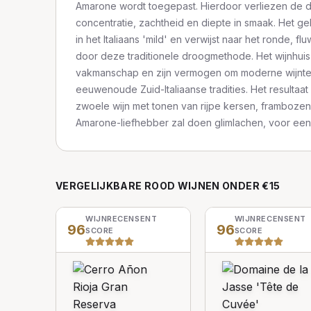
Amarone wordt toegepast. Hierdoor verliezen de d
concentratie, zachtheid en diepte in smaak. Het ge
in het Italiaans 'mild' en verwijst naar het ronde, flu
door deze traditionele droogmethode. Het wijnhuis
vakmanschap en zijn vermogen om moderne wijnte
eeuwenoude Zuid-Italiaanse tradities. Het resultaat
zwoele wijn met tonen van rijpe kersen, frambozen
Amarone-liefhebber zal doen glimlachen, voor een f
VERGELIJKBARE
ROOD
WIJNEN
ONDER €15
WIJNRECENSENT
WIJNRECENSENT
96
96
SCORE
SCORE