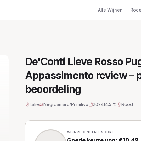
Alle Wijnen
Rode
De'Conti Lieve Rosso Pug
Appassimento
review – p
beoordeling
Italië
Negroamaro/Primitivo
2024
14.5 %
Rood
WIJNRECENSENT SCORE
Goede keuze
voor €
10,49