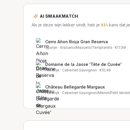
AI SMAAKMATCH
Als je deze wijn lekker vindt, heb je
kans dat je
81
%
Cerro Añon Rioja Gran Reserva
Spanje
· Graciano/Mazuelo/Tempranillo
· €
17,99
Domaine de la Jasse 'Tête de Cuvée'
Frankrijk
· Cabernet Sauvignon
· €
10,49
Château Bellegarde Margaux
Frankrijk
· Cabernet Sauvignon/Merlot/Petit Verdo