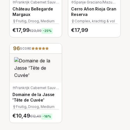
Frankrijk
·
Cabernet Sauvignon/Merlot/Petit Verdot
Spanje
·
Graciano/Mazuelo/Tempranillo
Château Bellegarde
Cerro Añon Rioja Gran
Margaux
Reserva
Fruitig, Droog, Medium
Complex, krachtig & vol
€
17,99
€
17,99
€
23,99
-
25
%
96
SCORE
Frankrijk
·
Cabernet Sauvignon
Domaine de la Jasse
'Tête de Cuvée'
Fruitig, Droog, Medium
€
10,49
€
12,49
-
16
%