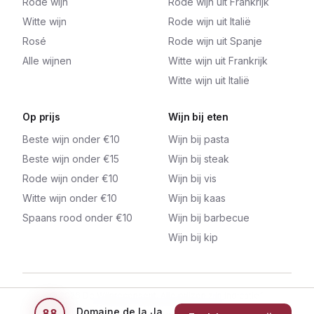
Rode wijn
Rode wijn uit Frankrijk
Witte wijn
Rode wijn uit Italië
Rosé
Rode wijn uit Spanje
Alle wijnen
Witte wijn uit Frankrijk
Witte wijn uit Italië
Op prijs
Wijn bij eten
Beste wijn onder €10
Wijn bij pasta
Beste wijn onder €15
Wijn bij steak
Rode wijn onder €10
Wijn bij vis
Witte wijn onder €10
Wijn bij kaas
Spaans rood onder €10
Wijn bij barbecue
Wijn bij kip
©
2026
De Wijnrecensent. Alle prijzen zijn indicatief.
Links kunnen affiliate links bevatten.
Domaine de la Jasse Terroir Sauvage 'Abeille Charpentière'
88