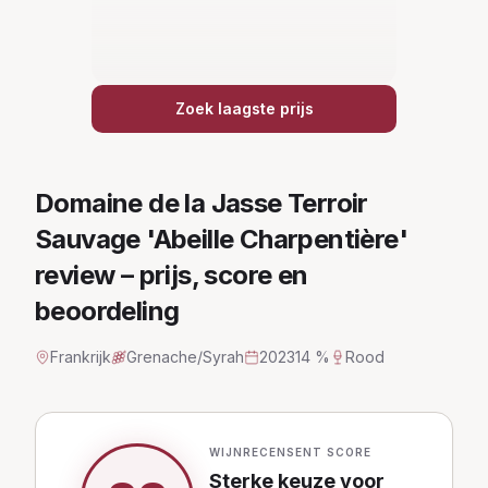
Zoek laagste prijs
Domaine de la Jasse Terroir
Sauvage 'Abeille Charpentière'
review – prijs, score en
beoordeling
Frankrijk
Grenache/Syrah
2023
14 %
Rood
WIJNRECENSENT SCORE
Sterke keuze
voor