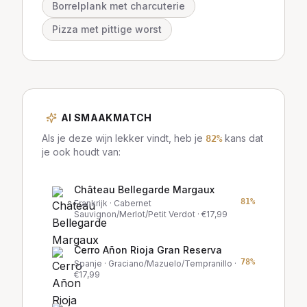
Borrelplank met charcuterie
Pizza met pittige worst
AI SMAAKMATCH
Als je deze wijn lekker vindt, heb je
kans dat
82
%
je ook houdt van:
Château Bellegarde Margaux
81
%
Frankrijk
· Cabernet
Sauvignon/Merlot/Petit Verdot
· €
17,99
Cerro Añon Rioja Gran Reserva
78
%
Spanje
· Graciano/Mazuelo/Tempranillo
·
€
17,99