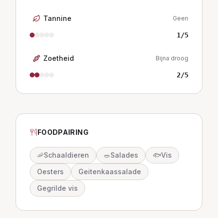
Tannine
Geen
1
/5
Zoetheid
Bijna droog
2
/5
FOODPAIRING
🦐
Schaaldieren
🥗
Salades
🐟
Vis
Oesters
Geitenkaassalade
Gegrilde vis