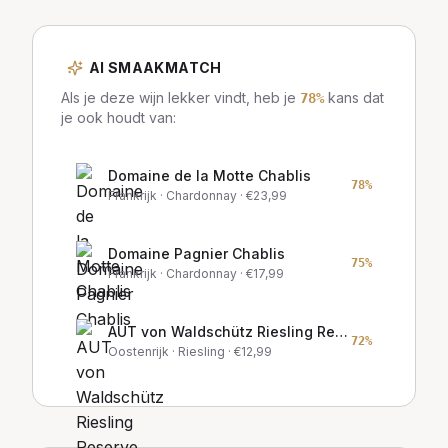
AI SMAAKMATCH
Als je deze wijn lekker vindt, heb je
kans dat
78
%
je ook houdt van:
Domaine de la Motte Chablis
78
%
Frankrijk
· Chardonnay
· €
23,99
Domaine Pagnier Chablis
75
%
Frankrijk
· Chardonnay
· €
17,99
AUT von Waldschütz Riesling Reserve
72
%
Oostenrijk
· Riesling
· €
12,99