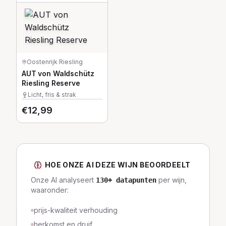
Oostenrijk
·
Riesling
AUT von Waldschütz
Riesling Reserve
Licht, fris & strak
€
12,99
HOE ONZE AI DEZE WIJN BEOORDEELT
Onze AI analyseert
per wijn,
130
+ datapunten
waaronder:
prijs-kwaliteit verhouding
herkomst en druif