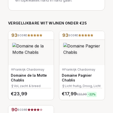
en topkwaliteit hand in hand gaan.
VERGELIJKBARE
WIT
WIJNEN
ONDER €25
93
93
SCORE
SCORE
Frankrijk
·
Chardonnay
Frankrijk
·
Chardonnay
Domaine de la Motte
Domaine Pagnier
Chablis
Chablis
Vol, zacht & breed
Licht fruitig, Droog, Licht
€
23,99
€
17,99
€
22,99
-
22
%
90
SCORE