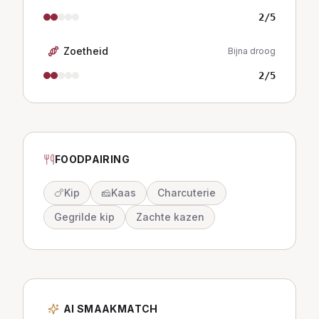
2
/5
Zoetheid
Bijna droog
2
/5
FOODPAIRING
🍗
Kip
🧀
Kaas
Charcuterie
Gegrilde kip
Zachte kazen
AI SMAAKMATCH