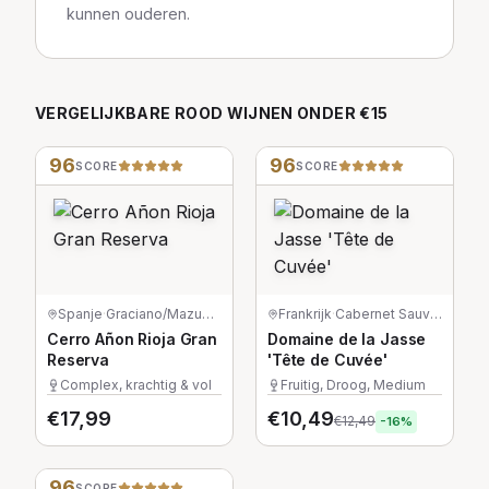
kunnen ouderen.
VERGELIJKBARE
ROOD
WIJNEN
ONDER €15
96
96
SCORE
SCORE
Spanje
·
Graciano/Mazuelo/Tempranillo
Frankrijk
·
Cabernet Sauvignon
Cerro Añon Rioja Gran
Domaine de la Jasse
Reserva
'Tête de Cuvée'
Complex, krachtig & vol
Fruitig, Droog, Medium
€
17,99
€
10,49
€
12,49
-
16
%
96
SCORE