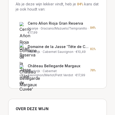
Als je deze wijn lekker vindt, heb je
kans dat
84
%
je ook houdt van:
Cerro Añon Rioja Gran Reserva
84
%
Spanje
· Graciano/Mazuelo/Tempranillo
·
€
17,99
Domaine de la Jasse 'Tête de Cuvée'
81
%
Frankrijk
· Cabernet Sauvignon
· €
10,49
Château Bellegarde Margaux
78
%
Frankrijk
· Cabernet
Sauvignon/Merlot/Petit Verdot
· €
17,99
OVER DEZE WIJN