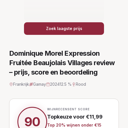
Zoek laagste prijs
Dominique Morel Expression
Fruitée Beaujolais Villages
review
– prijs, score en beoordeling
Frankrijk
Gamay
2024
12.5 %
Rood
WIJNRECENSENT SCORE
Topkeuze
voor €
11,99
90
Top
20
% wijnen
onder €15