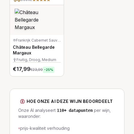
Frankrijk
·
Cabernet Sauvignon/Merlot/Petit Verdot
Château Bellegarde
Margaux
Fruitig, Droog, Medium
€
17,99
€
23,99
-
25
%
HOE ONZE AI DEZE WIJN BEOORDEELT
Onze AI analyseert
per wijn,
110
+ datapunten
waaronder:
prijs-kwaliteit verhouding