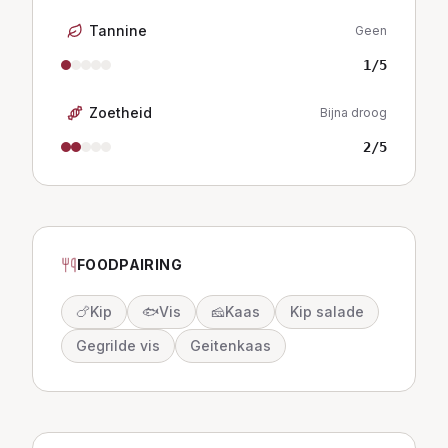
Tannine
Geen
1
/5
Zoetheid
Bijna droog
2
/5
FOODPAIRING
🍗
Kip
🐟
Vis
🧀
Kaas
Kip salade
Gegrilde vis
Geitenkaas