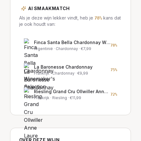
AI SMAAKMATCH
Als je deze wijn lekker vindt, heb je
kans dat
78
%
je ook houdt van:
Finca Santa Bella Chardonnay Winemaker's Selection
78
%
Argentinië
· Chardonnay
· €
7,99
La Baronesse Chardonnay
75
%
Frankrijk
· Chardonnay
· €
9,99
Riesling Grand Cru Ollwiller Anne Laure Litz
72
%
Frankrijk
· Riesling
· €
11,99
OVER DEZE WIJN