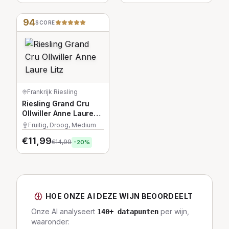
94
SCORE
Frankrijk
·
Riesling
Riesling Grand Cru
Ollwiller Anne Laure
Litz
Fruitig, Droog, Medium
€
11,99
€
14,99
-
20
%
HOE ONZE AI DEZE WIJN BEOORDEELT
Onze AI analyseert
per wijn,
140
+ datapunten
waaronder: