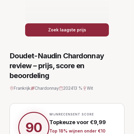
Zoek laagste prijs
Doudet-Naudin Chardonnay
review – prijs, score en
beoordeling
Frankrijk
Chardonnay
2024
13 %
Wit
WIJNRECENSENT SCORE
Topkeuze
voor €
9,99
90
Top
18
% wijnen
onder €10