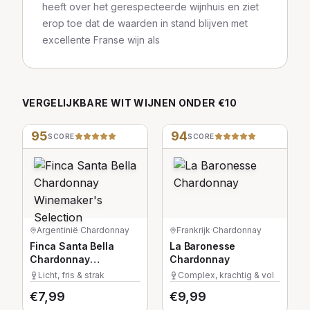
heeft over het gerespecteerde wijnhuis en ziet
erop toe dat de waarden in stand blijven met
excellente Franse wijn als
VERGELIJKBARE
WIT
WIJNEN
ONDER €10
95
94
SCORE
SCORE
Argentinië
·
Chardonnay
Frankrijk
·
Chardonnay
Finca Santa Bella
La Baronesse
Chardonnay
Chardonnay
Winemaker's
Licht, fris & strak
Complex, krachtig & vol
Selection
€
7,99
€
9,99