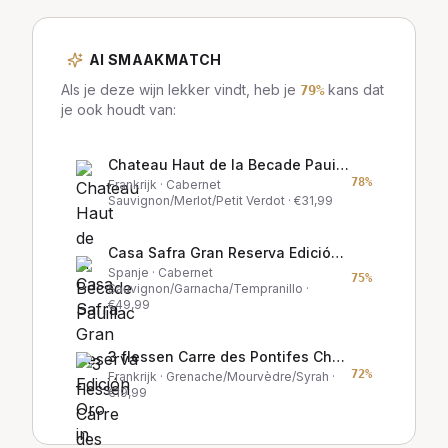
AI SMAAKMATCH
Als je deze wijn lekker vindt, heb je
kans dat
79
%
je ook houdt van:
Chateau Haut de la Becade Pauillac
78
%
Frankrijk
· Cabernet
Sauvignon/Merlot/Petit Verdot
· €
31,99
Casa Safra Gran Reserva Edición Oro in wijnkist
Spanje
· Cabernet
75
%
Sauvignon/Garnacha/Tempranillo
·
€
49,99
3 flessen Carre des Pontifes Châteauneuf-du-Pape Probeerpakket
72
%
Frankrijk
· Grenache/Mourvèdre/Syrah
·
€
19,99