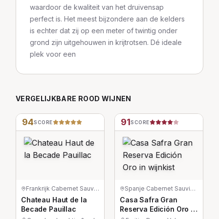
waardoor de kwaliteit van het druivensap
perfect is. Het meest bijzondere aan de kelders
is echter dat zij op een meter of twintig onder
grond zijn uitgehouwen in krijtrotsen. Dé ideale
plek voor een
VERGELIJKBARE
ROOD
WIJNEN
94
91
SCORE
SCORE
Frankrijk
·
Cabernet Sauvignon/Merlot/Petit Verdot
Spanje
·
Cabernet Sauvignon/Garnacha/Tempranillo
Chateau Haut de la
Casa Safra Gran
Becade Pauillac
Reserva Edición Oro in
wijnkist