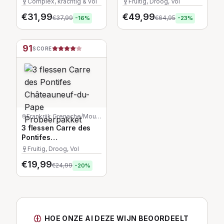
Complex, krachtig & vol
Fruitig, Droog, Vol
€
31,99
€
49,99
€
37,99
€
64,95
-
16
%
-
23
%
91
SCORE
Frankrijk
·
Grenache/Mourvèdre/Syrah
3 flessen Carre des
Pontifes
Châteauneuf-du-Pape
Fruitig, Droog, Vol
Probeerpakket
€
19,99
€
24,99
-
20
%
HOE ONZE AI DEZE WIJN BEOORDEELT