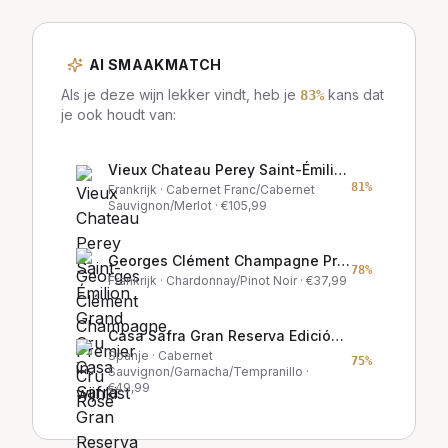
AI SMAAKMATCH
Als je deze wijn lekker vindt, heb je
kans dat
83
%
je ook houdt van:
Vieux Chateau Perey Saint-Émilion Grand Cru in wijnkist
81
%
Frankrijk
· Cabernet Franc/Cabernet
Sauvignon/Merlot
· €
105,99
Georges Clément Champagne Premier Cru Rosé
78
%
Frankrijk
· Chardonnay/Pinot Noir
· €
37,99
Casa Safra Gran Reserva Edición Oro in wijnkist
Spanje
· Cabernet
75
%
Sauvignon/Garnacha/Tempranillo
·
€
49,99