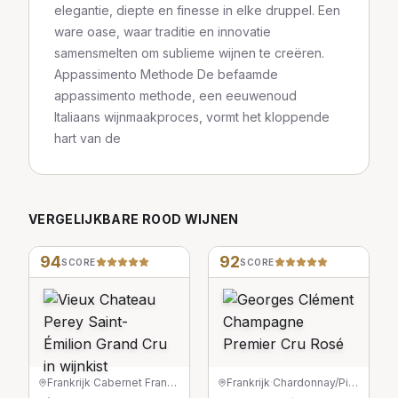
elegantie, diepte en finesse in elke druppel. Een
ware oase, waar traditie en innovatie
samensmelten om sublieme wijnen te creëren.
Appassimento Methode De befaamde
appassimento methode, een eeuwenoud
Italiaans wijnmaakproces, vormt het kloppende
hart van de
VERGELIJKBARE
ROOD
WIJNEN
94
92
SCORE
SCORE
Frankrijk
·
Cabernet Franc/Cabernet Sauvignon/Merlot
Frankrijk
·
Chardonnay/Pinot Noir