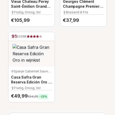
Vieux Chateau Perey
Georges Clément
Saint-Émilion Grand
Champagne Premier
Cru in wijnkist
Cru Rosé
Fruitig, Droog, Vol
Bruisend & Fris
€
105,99
€
37,99
91
SCORE
Spanje
·
Cabernet Sauvignon/Garnacha/Tempranillo
Casa Safra Gran
Reserva Edición Oro in
wijnkist
Fruitig, Droog, Vol
€
49,99
€
64,95
-
23
%