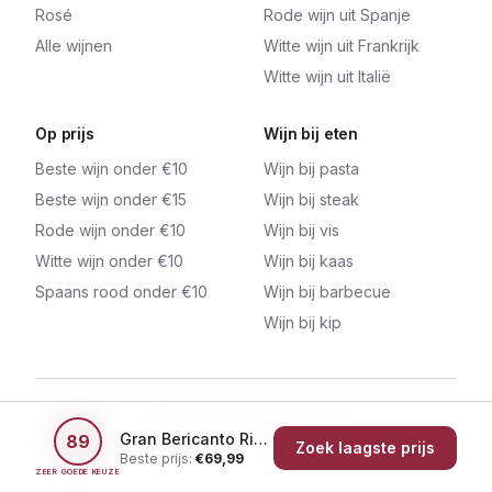
Rosé
Rode wijn uit Spanje
Alle wijnen
Witte wijn uit Frankrijk
Witte wijn uit Italië
Op prijs
Wijn bij eten
Beste wijn onder €10
Wijn bij pasta
Beste wijn onder €15
Wijn bij steak
Rode wijn onder €10
Wijn bij vis
Witte wijn onder €10
Wijn bij kaas
Spaans rood onder €10
Wijn bij barbecue
Wijn bij kip
©
2026
De Wijnrecensent. Alle prijzen zijn indicatief.
Links kunnen affiliate links bevatten.
Gran Bericanto Riserva in luxe wijnkist
89
Zoek laagste prijs
Beste prijs:
€
69,99
ZEER GOEDE KEUZE