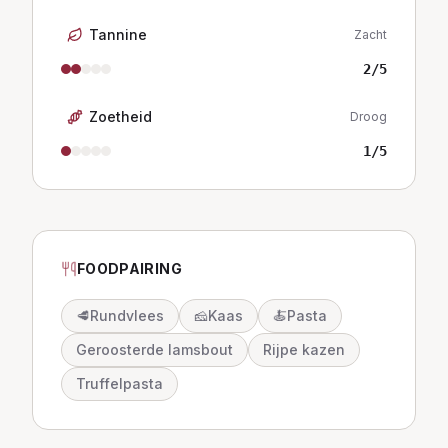
Tannine
Zacht
2
/5
Zoetheid
Droog
1
/5
FOODPAIRING
🥩
Rundvlees
🧀
Kaas
🍝
Pasta
Geroosterde lamsbout
Rijpe kazen
Truffelpasta