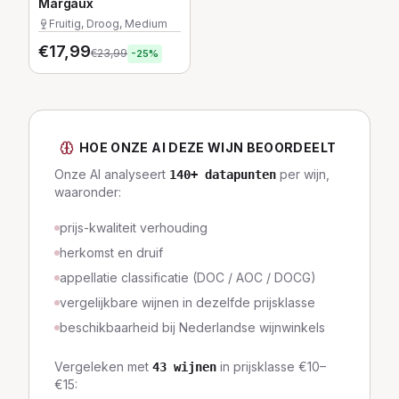
Margaux
Fruitig, Droog, Medium
€
17,99
€
23,99
-
25
%
HOE ONZE AI DEZE WIJN BEOORDEELT
Onze AI analyseert
per wijn,
140
+ datapunten
waaronder:
prijs-kwaliteit verhouding
herkomst en druif
appellatie classificatie (DOC / AOC / DOCG)
vergelijkbare wijnen in dezelfde prijsklasse
beschikbaarheid bij Nederlandse wijnwinkels
Vergeleken met
in prijsklasse
€10–
43
wijnen
€15
: