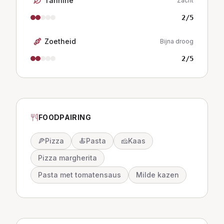
Tannine
Zacht
2
/5
Zoetheid
Bijna droog
2
/5
FOODPAIRING
🍕
Pizza
🍝
Pasta
🧀
Kaas
Pizza margherita
Pasta met tomatensaus
Milde kazen