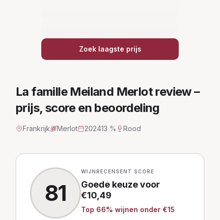
Zoek laagste prijs
La famille Meiland Merlot
review –
prijs, score en beoordeling
Frankrijk
Merlot
2024
13 %
Rood
WIJNRECENSENT SCORE
Goede keuze
voor
81
€
10,49
Top
66
% wijnen
onder €15