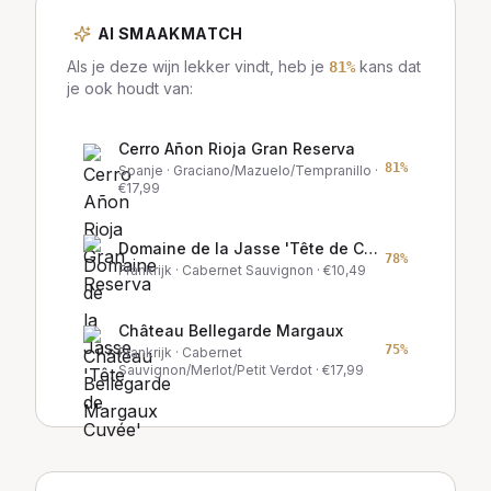
AI SMAAKMATCH
Als je deze wijn lekker vindt, heb je
kans dat
81
%
je ook houdt van:
Cerro Añon Rioja Gran Reserva
81
%
Spanje
· Graciano/Mazuelo/Tempranillo
·
€
17,99
Domaine de la Jasse 'Tête de Cuvée'
78
%
Frankrijk
· Cabernet Sauvignon
· €
10,49
Château Bellegarde Margaux
75
%
Frankrijk
· Cabernet
Sauvignon/Merlot/Petit Verdot
· €
17,99