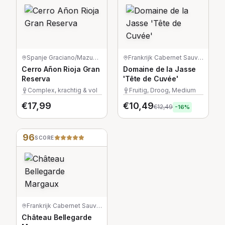
Spanje
·
Graciano/Mazuelo/Tempranillo
Frankrijk
·
Cabernet Sauvignon
Cerro Añon Rioja Gran
Domaine de la Jasse
Reserva
'Tête de Cuvée'
Complex, krachtig & vol
Fruitig, Droog, Medium
€
17,99
€
10,49
€
12,49
-
16
%
96
SCORE
Frankrijk
·
Cabernet Sauvignon/Merlot/Petit Verdot
Château Bellegarde