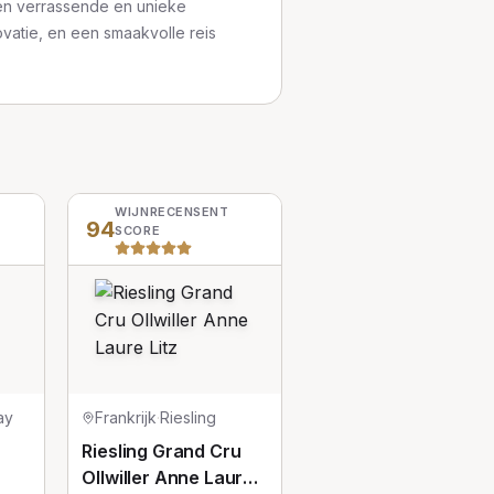
en verrassende en unieke
vatie, en een smaakvolle reis
WIJNRECENSENT
94
SCORE
ay
Frankrijk
·
Riesling
Riesling Grand Cru
Ollwiller Anne Laure