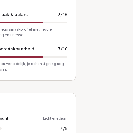
maak & balans
7
/10
ieus smaakprofiel met mooie
ng en finesse.
ordrinkbaarheid
7
/10
en verleidelijk, je schenkt graag nog
s in.
acht
Licht-medium
2
/5