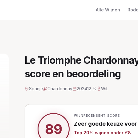
Alle Wijnen
Rode
Le Triomphe Chardonna
score en beoordeling
Spanje
Chardonnay
2024
12 %
Wit
WIJNRECENSENT SCORE
Zeer goede keuze
voor
89
Top
20
% wijnen
onder €8