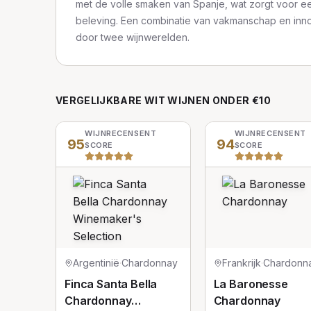
met de volle smaken van Spanje, wat zorgt voor e
beleving. Een combinatie van vakmanschap en inno
door twee wijnwerelden.
VERGELIJKBARE
WIT
WIJNEN
ONDER €10
WIJNRECENSENT
WIJNRECENSENT
95
94
SCORE
SCORE
Argentinië
·
Chardonnay
Frankrijk
·
Chardonn
Finca Santa Bella
La Baronesse
Chardonnay
Chardonnay