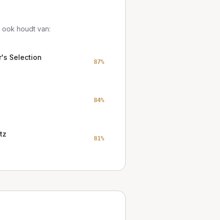
 ook houdt van:
's Selection
87
%
84
%
tz
81
%