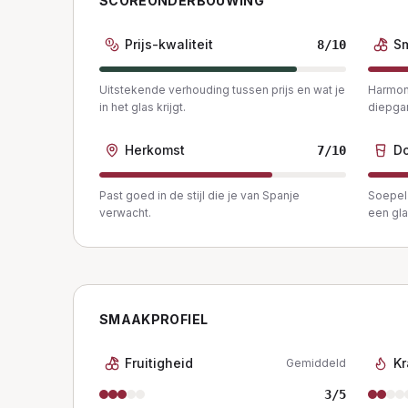
SCOREONDERBOUWING
Prijs-kwaliteit
S
8
/10
Uitstekende verhouding tussen prijs en wat je
Harmon
in het glas krijgt.
diepga
Herkomst
Do
7
/10
Past goed in de stijl die je van Spanje
Soepel 
verwacht.
een gla
SMAAKPROFIEL
Fruitigheid
Kr
Gemiddeld
3
/5