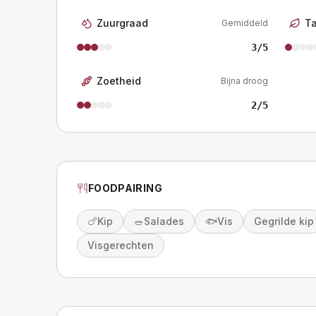
Zuurgraad
T
Gemiddeld
3
/5
Zoetheid
Bijna droog
2
/5
FOODPAIRING
🍗
Kip
🥗
Salades
🐟
Vis
Gegrilde kip
Visgerechten