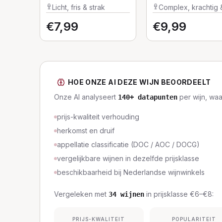
Winemaker's
Licht, fris & strak
Complex, krachtig 
Selection
vol
€
7,99
€
9,99
HOE ONZE AI DEZE WIJN BEOORDEELT
Onze AI analyseert
per wijn, wa
140
+ datapunten
prijs-kwaliteit verhouding
herkomst en druif
appellatie classificatie (DOC / AOC / DOCG)
vergelijkbare wijnen in dezelfde prijsklasse
beschikbaarheid bij Nederlandse wijnwinkels
Vergeleken met
in prijsklasse
€6–€8
:
34
wijnen
PRIJS-KWALITEIT
POPULARITEIT