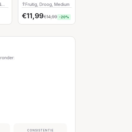
Litz
&
Fruitig, Droog, Medium
€
11,99
€
14,99
-
20
%
aronder:
CONSISTENTIE