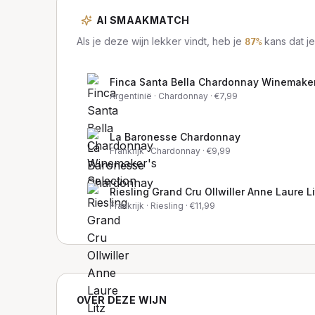
AI SMAAKMATCH
Als je deze wijn lekker vindt, heb je
kans dat je
87
%
Finca Santa Bella Chardonnay Winemaker
Argentinië
· Chardonnay
· €
7,99
La Baronesse Chardonnay
Frankrijk
· Chardonnay
· €
9,99
Riesling Grand Cru Ollwiller Anne Laure Li
Frankrijk
· Riesling
· €
11,99
OVER DEZE WIJN