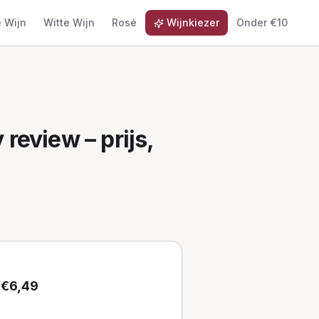
 Wijn
Witte Wijn
Rosé
Wijnkiezer
Onder €10
y
review – prijs,
 €
6,49