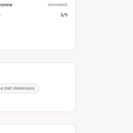
annine
Gemiddeld
3
/5
ta met vleessaus