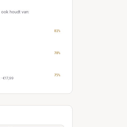
 ook houdt van:
81
%
78
%
75
%
t
· €
17,99