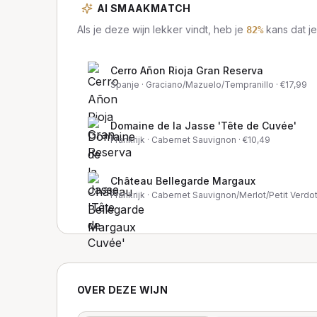
AI SMAAKMATCH
Als je deze wijn lekker vindt, heb je
kans dat je
82
%
Cerro Añon Rioja Gran Reserva
Spanje
· Graciano/Mazuelo/Tempranillo
· €
17,99
Domaine de la Jasse 'Tête de Cuvée'
Frankrijk
· Cabernet Sauvignon
· €
10,49
Château Bellegarde Margaux
Frankrijk
· Cabernet Sauvignon/Merlot/Petit Verdo
OVER DEZE WIJN