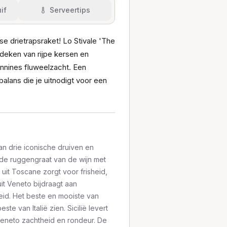
if
Serveertips
se drietrapsraket! Lo Stivale 'The
 deken van rijpe kersen en
annines fluweelzacht. Een
balans die je uitnodigt voor een
van drie iconische druiven en
t de ruggengraat van de wijn met
e uit Toscane zorgt voor frisheid,
uit Veneto bijdraagt aan
eid. Het beste en mooiste van
ste van Italië zien. Sicilië levert
Veneto zachtheid en rondeur. De