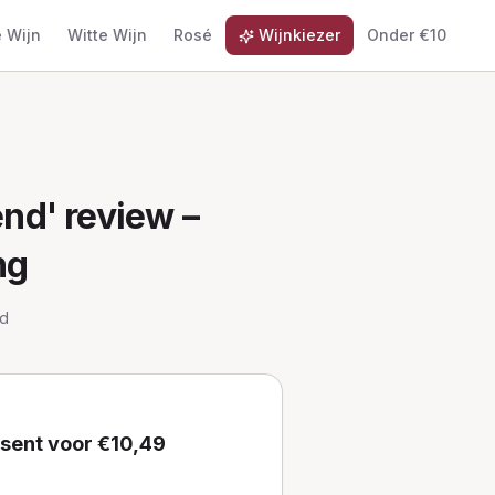
 Wijn
Witte Wijn
Rosé
Wijnkiezer
Onder €10
end'
review –
ng
d
nsent
voor €
10,49