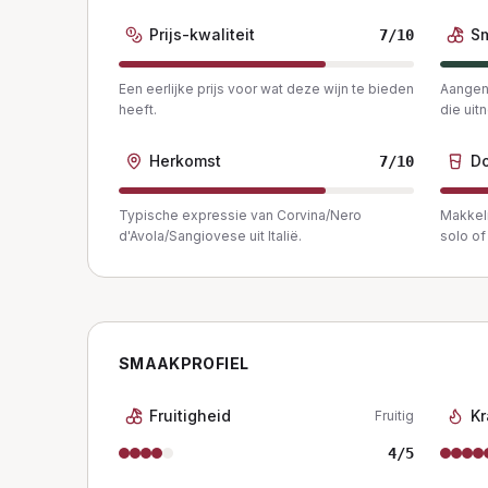
Prijs-kwaliteit
S
7
/10
Een eerlijke prijs voor wat deze wijn te bieden
Aangena
heeft.
die uit
Herkomst
Do
7
/10
Typische expressie van Corvina/Nero
Makkeli
d'Avola/Sangiovese uit Italië.
solo of 
SMAAKPROFIEL
Fruitigheid
Kr
Fruitig
4
/5