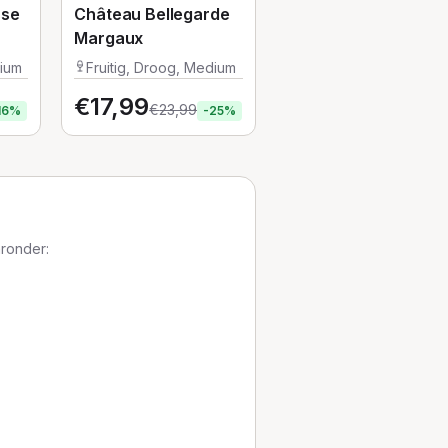
sse
Château Bellegarde
Margaux
dium
Fruitig, Droog, Medium
€
17,99
€
23,99
16
%
-
25
%
aronder: