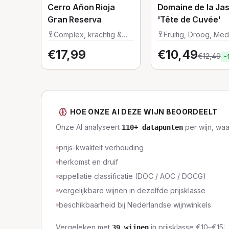
Cerro Añon Rioja
Domaine de la Ja
Gran Reserva
'Tête de Cuvée'
Complex, krachtig &
Fruitig, Droog, Me
vol
€
17,99
€
10,49
€
12,49
-
HOE ONZE AI DEZE WIJN BEOORDEELT
Onze AI analyseert
per wijn, wa
110
+ datapunten
prijs-kwaliteit verhouding
herkomst en druif
appellatie classificatie (DOC / AOC / DOCG)
vergelijkbare wijnen in dezelfde prijsklasse
beschikbaarheid bij Nederlandse wijnwinkels
Vergeleken met
in prijsklasse
€10–€15
:
39
wijnen