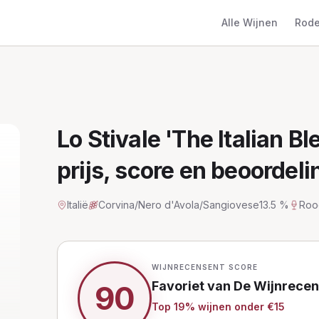
Alle Wijnen
Rode
Lo Stivale 'The Italian Bl
prijs, score en beoordeli
Italië
Corvina/Nero d'Avola/Sangiovese
13.5 %
Roo
WIJNRECENSENT SCORE
Favoriet van De Wijnrece
90
Top
19
% wijnen
onder €15