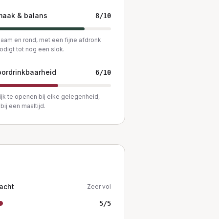
maak & balans
8
/10
am en rond, met een fijne afdronk
nodigt tot nog een slok.
ordrinkbaarheid
6
/10
jk te openen bij elke gelegenheid,
bij een maaltijd.
acht
Zeer vol
5
/5