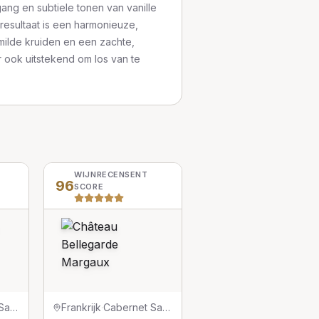
gang en subtiele tonen van vanille
resultaat is een harmonieuze,
 milde kruiden en een zachte,
r ook uitstekend om los van te
WIJNRECENSENT
96
SCORE
Cabernet Sauvignon
Frankrijk
·
Cabernet Sauvignon/Merlot/Petit Verdot