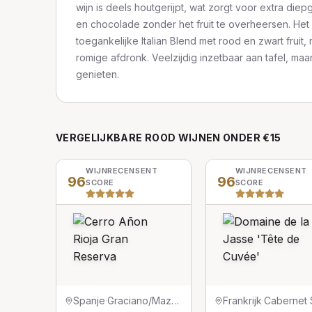
wijn is deels houtgerijpt, wat zorgt voor extra diep
en chocolade zonder het fruit te overheersen. Het 
toegankelijke Italian Blend met rood en zwart fruit,
romige afdronk. Veelzijdig inzetbaar aan tafel, maa
genieten.
VERGELIJKBARE
ROOD
WIJNEN
ONDER €15
WIJNRECENSENT
WIJNRECENSENT
96
96
SCORE
SCORE
Spanje
·
Graciano/Mazuelo/Tempranillo
Frankrijk
·