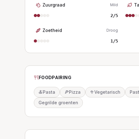
Zuurgraad
T
Mild
2
/5
Zoetheid
Droog
1
/5
FOODPAIRING
🍝
Pasta
🍕
Pizza
🥦
Vegetarisch
Pas
Gegrilde groenten