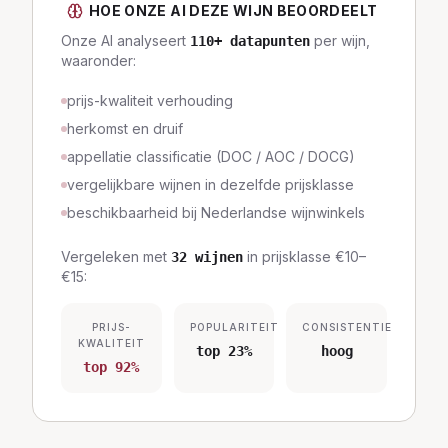
HOE ONZE AI DEZE WIJN BEOORDEELT
Onze AI analyseert
per wijn,
110
+ datapunten
waaronder:
prijs-kwaliteit verhouding
herkomst en druif
appellatie classificatie (DOC / AOC / DOCG)
vergelijkbare wijnen in dezelfde prijsklasse
beschikbaarheid bij Nederlandse wijnwinkels
Vergeleken met
in prijsklasse
€10–
32
wijnen
€15
:
PRIJS-
POPULARITEIT
CONSISTENTIE
KWALITEIT
top 23%
hoog
top 92%