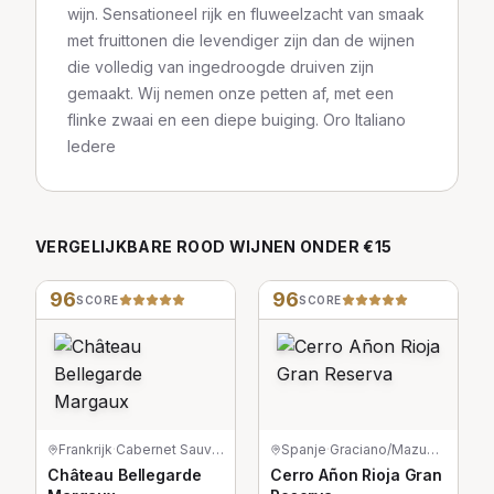
wijn. Sensationeel rijk en fluweelzacht van smaak
met fruittonen die levendiger zijn dan de wijnen
die volledig van ingedroogde druiven zijn
gemaakt. Wij nemen onze petten af, met een
flinke zwaai en een diepe buiging. Oro Italiano
Iedere
VERGELIJKBARE
ROOD
WIJNEN
ONDER €15
96
96
SCORE
SCORE
Frankrijk
·
Cabernet Sauvignon/Merlot/Petit Verdot
Spanje
·
Graciano/Mazuelo/Tempranillo
Château Bellegarde
Cerro Añon Rioja Gran