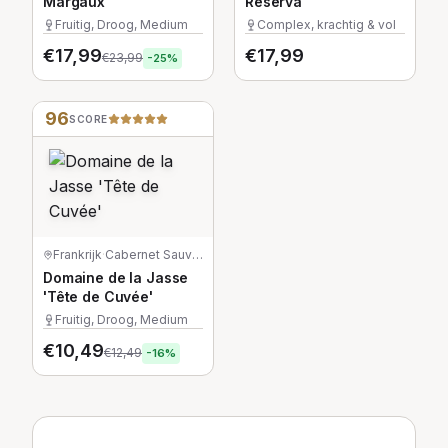
Margaux
Reserva
Fruitig, Droog, Medium
Complex, krachtig & vol
€
17,99
€
17,99
€
23,99
-
25
%
96
SCORE
Frankrijk
·
Cabernet Sauvignon
Domaine de la Jasse
'Tête de Cuvée'
Fruitig, Droog, Medium
€
10,49
€
12,49
-
16
%