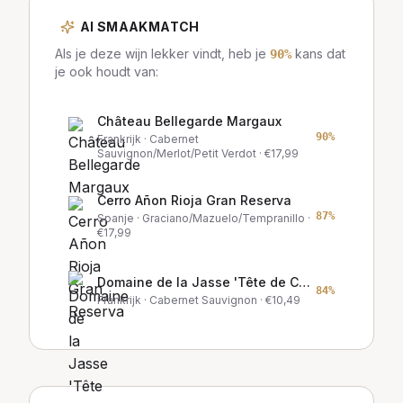
AI SMAAKMATCH
Als je deze wijn lekker vindt, heb je
kans dat
90
%
je ook houdt van:
Château Bellegarde Margaux
90
%
Frankrijk
· Cabernet
Sauvignon/Merlot/Petit Verdot
· €
17,99
Cerro Añon Rioja Gran Reserva
87
%
Spanje
· Graciano/Mazuelo/Tempranillo
·
€
17,99
Domaine de la Jasse 'Tête de Cuvée'
84
%
Frankrijk
· Cabernet Sauvignon
· €
10,49