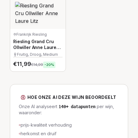
Frankrijk
·
Riesling
Riesling Grand Cru
Ollwiller Anne Laure
Litz
Fruitig, Droog, Medium
€
11,99
€
14,99
-
20
%
HOE ONZE AI DEZE WIJN BEOORDEELT
Onze AI analyseert
per wijn,
140
+ datapunten
waaronder:
prijs-kwaliteit verhouding
herkomst en druif