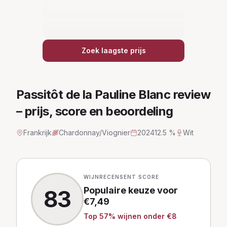
Zoek laagste prijs
Passitôt de la Pauline Blanc
review
– prijs, score en beoordeling
Frankrijk
Chardonnay/Viognier
2024
12.5 %
Wit
WIJNRECENSENT SCORE
Populaire keuze
voor
83
€
7,49
Top
57
% wijnen
onder €8