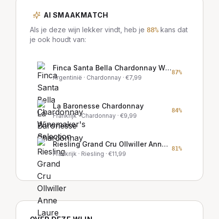
AI SMAAKMATCH
Als je deze wijn lekker vindt, heb je
kans dat
88
%
je ook houdt van:
Finca Santa Bella Chardonnay Winemaker's Selection
87
%
Argentinië
· Chardonnay
· €
7,99
La Baronesse Chardonnay
84
%
Frankrijk
· Chardonnay
· €
9,99
Riesling Grand Cru Ollwiller Anne Laure Litz
81
%
Frankrijk
· Riesling
· €
11,99