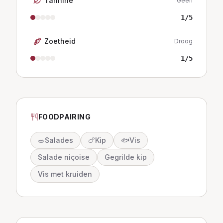
Tannine
Geen
1
/5
Zoetheid
Droog
1
/5
FOODPAIRING
🥗
Salades
🍗
Kip
🐟
Vis
Salade niçoise
Gegrilde kip
Vis met kruiden