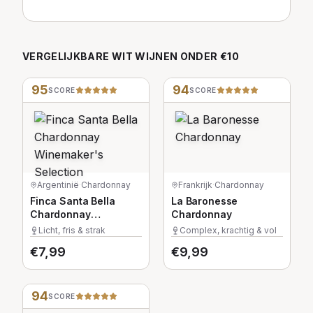
VERGELIJKBARE
WIT
WIJNEN
ONDER €10
95
94
SCORE
SCORE
Argentinië
·
Chardonnay
Frankrijk
·
Chardonnay
Finca Santa Bella
La Baronesse
Chardonnay
Chardonnay
Winemaker's
Licht, fris & strak
Complex, krachtig & vol
Selection
€
7,99
€
9,99
94
SCORE