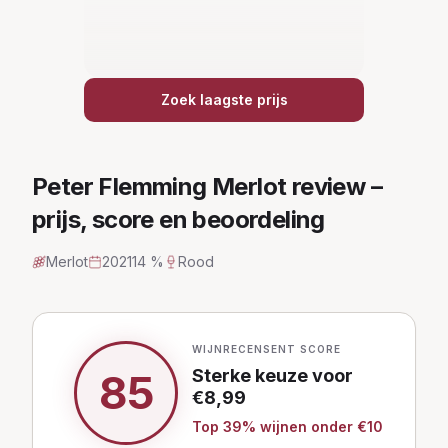
Zoek laagste prijs
Peter Flemming Merlot
review –
prijs, score en beoordeling
Merlot
2021
14 %
Rood
WIJNRECENSENT SCORE
Sterke keuze
voor
85
€
8,99
Top
39
% wijnen
onder €10