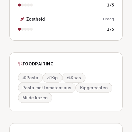
1
/5
Zoetheid
Droog
1
/5
FOODPAIRING
🍝
Pasta
🍗
Kip
🧀
Kaas
Pasta met tomatensaus
Kipgerechten
Milde kazen