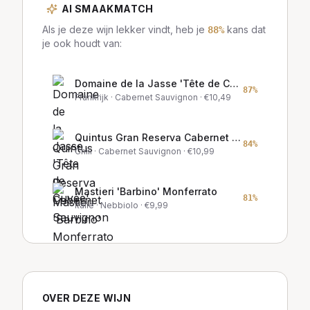
AI SMAAKMATCH
Als je deze wijn lekker vindt, heb je
kans dat
88
%
je ook houdt van:
Domaine de la Jasse 'Tête de Cuvée'
87
%
Frankrijk
· Cabernet Sauvignon
· €
10,49
Quintus Gran Reserva Cabernet Sauvignon
84
%
Chili
· Cabernet Sauvignon
· €
10,99
Mastieri 'Barbino' Monferrato
81
%
Italië
· Nebbiolo
· €
9,99
OVER DEZE WIJN