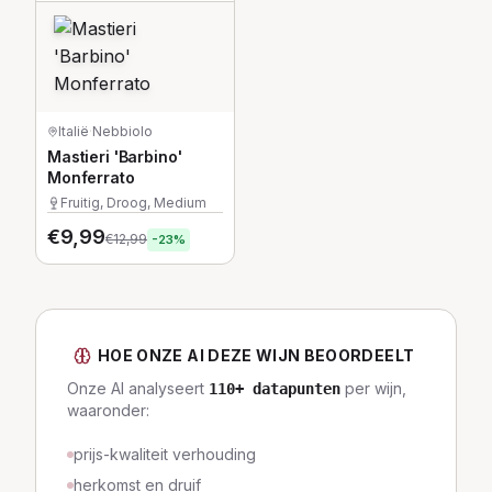
Italië
·
Nebbiolo
Mastieri 'Barbino'
Monferrato
Fruitig, Droog, Medium
€
9,99
€
12,99
-
23
%
HOE ONZE AI DEZE WIJN BEOORDEELT
Onze AI analyseert
per wijn,
110
+ datapunten
waaronder:
prijs-kwaliteit verhouding
herkomst en druif