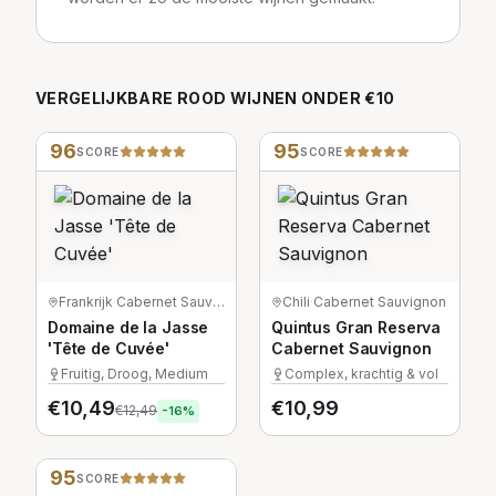
VERGELIJKBARE
ROOD
WIJNEN
ONDER €10
96
95
SCORE
SCORE
Frankrijk
·
Cabernet Sauvignon
Chili
·
Cabernet Sauvignon
Domaine de la Jasse
Quintus Gran Reserva
'Tête de Cuvée'
Cabernet Sauvignon
Fruitig, Droog, Medium
Complex, krachtig & vol
€
10,49
€
10,99
€
12,49
-
16
%
95
SCORE