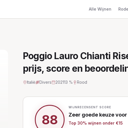
Alle Wijnen
Rode
Poggio Lauro Chianti Ris
prijs, score en beoordeli
Italië
Divers
2021
13 %
Rood
WIJNRECENSENT SCORE
Zeer goede keuze
voor
88
Top
30
% wijnen
onder €15