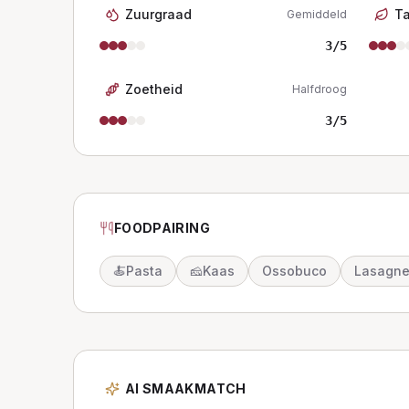
Zuurgraad
T
Gemiddeld
3
/5
Zoetheid
Halfdroog
3
/5
FOODPAIRING
🍝
Pasta
🧀
Kaas
Ossobuco
Lasagn
AI SMAAKMATCH