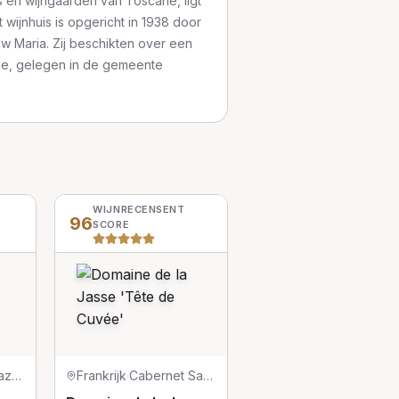
ls en wijngaarden van Toscane, ligt
 wijnhuis is opgericht in 1938 door
uw Maria. Zij beschikten over een
zze, gelegen in de gemeente
WIJNRECENSENT
96
SCORE
Graciano/Mazuelo/Tempranillo
Frankrijk
·
Cabernet Sauvignon