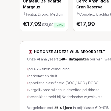
Château Bellegarde
Cerro Añon Rioja
Margaux
Gran Reserva
Fruitig, Droog, Medium
Complex, krachtig 
vol
€
17,99
€
17,99
€
23,99
-
25
%
HOE ONZE AI DEZE WIJN BEOORDEELT
Onze AI analyseert
per wijn, wa
140
+ datapunten
prijs-kwaliteit verhouding
herkomst en druif
appellatie classificatie (DOC / AOC / DOCG)
vergelijkbare wijnen in dezelfde prijsklasse
beschikbaarheid bij Nederlandse wijnwinkels
Vergeleken met
in prijsklasse
€10–€15
:
35
wijnen