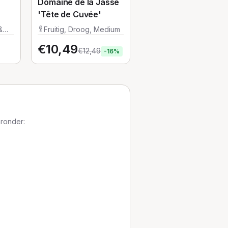
Domaine de la Jasse
'Tête de Cuvée'
&
Fruitig, Droog, Medium
€
10,49
€
12,49
-
16
%
aronder: