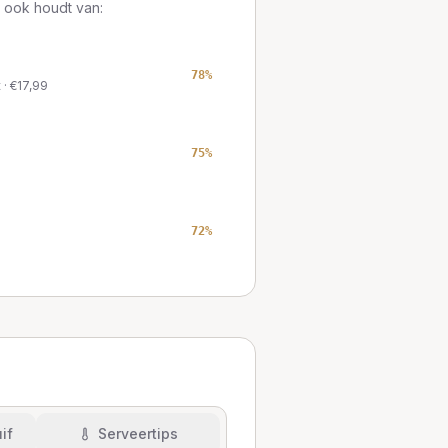
 ook houdt van:
78
%
t
· €
17,99
75
%
72
%
if
Serveertips