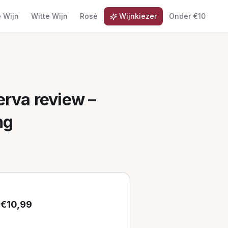
 Wijn
Witte Wijn
Rosé
Wijnkiezer
Onder €10
erva
review –
ng
 €
10,99