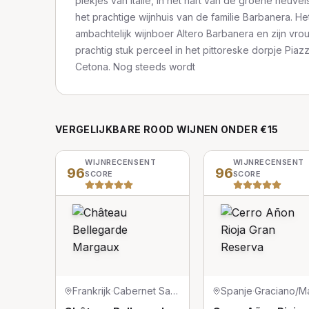
plekjes van Italië, in het hart van de groene heuve
het prachtige wijnhuis van de familie Barbanera. Het
ambachtelijk wijnboer Altero Barbanera en zijn vro
prachtig stuk perceel in het pittoreske dorpje Pia
Cetona. Nog steeds wordt
VERGELIJKBARE
ROOD
WIJNEN
ONDER €15
WIJNRECENSENT
WIJNRECENSENT
96
96
SCORE
SCORE
Frankrijk
·
Cabernet Sauvignon/Merlot/Petit Verdot
Spanje
·