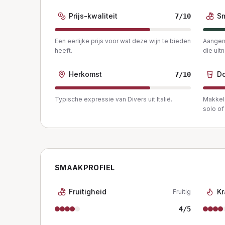
Prijs-kwaliteit
S
7
/10
Een eerlijke prijs voor wat deze wijn te bieden
Aangena
heeft.
die uit
Herkomst
Do
7
/10
Typische expressie van Divers uit Italië.
Makkeli
solo of 
SMAAKPROFIEL
Fruitigheid
Kr
Fruitig
4
/5