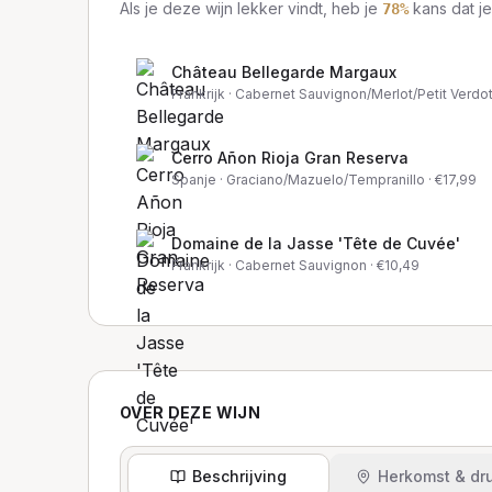
Als je deze wijn lekker vindt, heb je
kans dat je
78
%
Château Bellegarde Margaux
Frankrijk
· Cabernet Sauvignon/Merlot/Petit Verdo
Cerro Añon Rioja Gran Reserva
Spanje
· Graciano/Mazuelo/Tempranillo
· €
17,99
Domaine de la Jasse 'Tête de Cuvée'
Frankrijk
· Cabernet Sauvignon
· €
10,49
OVER DEZE WIJN
Beschrijving
Herkomst & dru