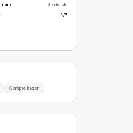
annine
Gemiddeld
3
/5
e
Gerijpte kazen