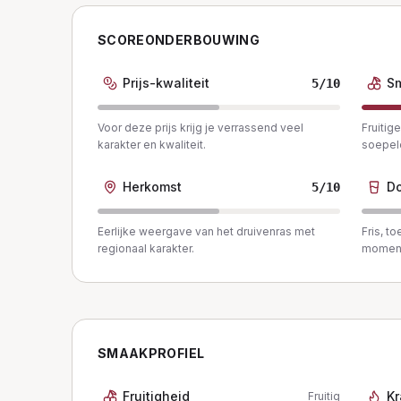
SCOREONDERBOUWING
Prijs-kwaliteit
S
5
/10
Voor deze prijs krijg je verrassend veel
Fruitig
karakter en kwaliteit.
soepele
Herkomst
Do
5
/10
Eerlijke weergave van het druivenras met
Fris, t
regionaal karakter.
momen
SMAAKPROFIEL
Fruitigheid
Kr
Fruitig