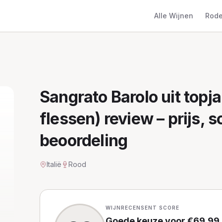
Alle Wijnen
Rode
Sangrato Barolo uit topja
flessen)
review – prijs, s
beoordeling
Italië
Rood
WIJNRECENSENT SCORE
Goede keuze
voor €
69,99