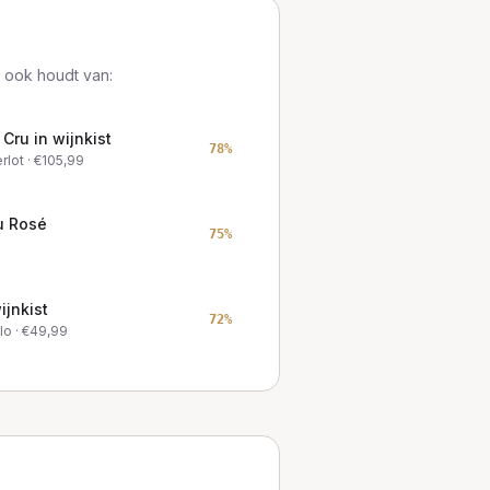
 ook houdt van:
Cru in wijnkist
78
%
rlot
· €
105,99
u Rosé
75
%
ijnkist
72
%
lo
· €
49,99