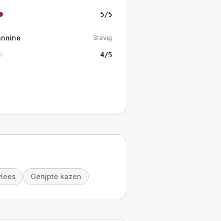
5
/5
annine
Stevig
4
/5
vlees
Gerijpte kazen