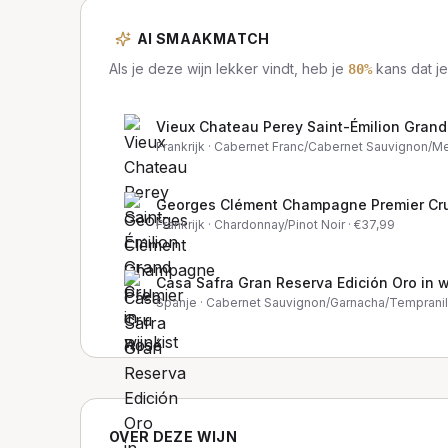
AI SMAAKMATCH
Als je deze wijn lekker vindt, heb je
kans dat je
80
%
Vieux Chateau Perey Saint-Émilion Grand 
Frankrijk
· Cabernet Franc/Cabernet Sauvignon/Me
Georges Clément Champagne Premier Cr
Frankrijk
· Chardonnay/Pinot Noir
· €
37,99
Casa Safra Gran Reserva Edición Oro in w
Spanje
· Cabernet Sauvignon/Garnacha/Tempranil
OVER DEZE WIJN