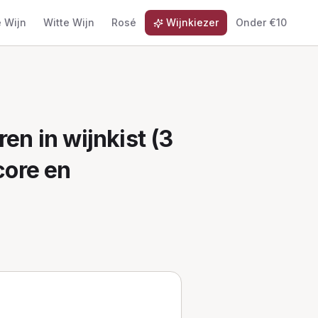
 Wijn
Witte Wijn
Rosé
Wijnkiezer
Onder €10
ren in wijnkist (3
core en