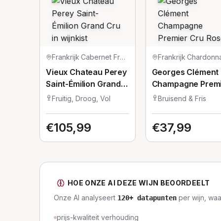
Frankrijk
·
Cabernet Franc/Cabernet Sauvignon/Merlot
Frankrijk
·
Vieux Chateau Perey
Georges Clément
Saint-Émilion Grand
Champagne Prem
Cru in wijnkist
Cru Rosé
Fruitig, Droog, Vol
Bruisend & Fris
€
105,99
€
37,99
HOE ONZE AI DEZE WIJN BEOORDEELT
Onze AI analyseert
per wijn, wa
120
+ datapunten
prijs-kwaliteit verhouding