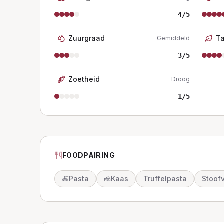
4
/5
Zuurgraad
T
Gemiddeld
3
/5
Zoetheid
Droog
1
/5
FOODPAIRING
🍝
Pasta
🧀
Kaas
Truffelpasta
Stoof