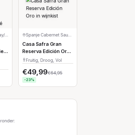
Chardonnay/Pinot Noir
Spanje
·
Cabernet Sauvignon/Garnacha/Tempranillo
Casa Safra Gran
ier
Reserva Edición Oro
in wijnkist
Fruitig, Droog, Vol
€
49,99
€
64,95
-
23
%
aronder: