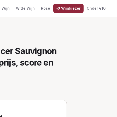
 Wijn
Witte Wijn
Rosé
Wijnkiezer
Onder €10
ncer Sauvignon
prijs, score en
9