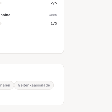
2
/5
annine
Geen
1
/5
rnalen
Geitenkaassalade