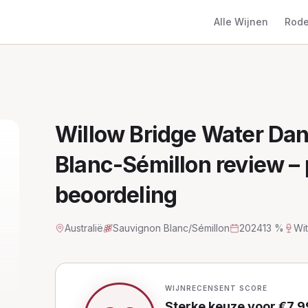
Alle Wijnen
Rode
Willow Bridge Water Da
Blanc-Sémillon
review – 
beoordeling
Australië
Sauvignon Blanc/Sémillon
2024
13 %
Wit
WIJNRECENSENT SCORE
Sterke keuze
voor €
7,9