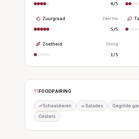
4
/5
Zuurgraad
T
Zeer fris
5
/5
Zoetheid
Droog
1
/5
FOODPAIRING
🦐
Schaaldieren
🥗
Salades
Gegrilde ga
Oesters