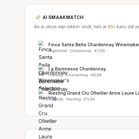
AI SMAAKMATCH
Als je deze wijn lekker vindt, heb je
kans dat je
85
%
Finca Santa Bella Chardonnay Winemaker
Argentinië
· Chardonnay
· €
7,99
La Baronesse Chardonnay
Frankrijk
· Chardonnay
· €
9,99
Riesling Grand Cru Ollwiller Anne Laure Li
Frankrijk
· Riesling
· €
11,99