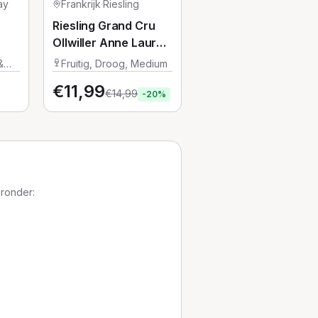
ay
Frankrijk
·
Riesling
Riesling Grand Cru
Ollwiller Anne Laure
Litz
&
Fruitig, Droog, Medium
€
11,99
€
14,99
-
20
%
aronder: