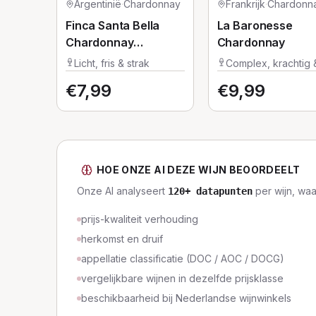
Argentinië
·
Chardonnay
Frankrijk
·
Chardonn
Finca Santa Bella
La Baronesse
Chardonnay
Chardonnay
Winemaker's
Licht, fris & strak
Complex, krachtig 
Selection
vol
€
7,99
€
9,99
HOE ONZE AI DEZE WIJN BEOORDEELT
Onze AI analyseert
per wijn, wa
120
+ datapunten
prijs-kwaliteit verhouding
herkomst en druif
appellatie classificatie (DOC / AOC / DOCG)
vergelijkbare wijnen in dezelfde prijsklasse
beschikbaarheid bij Nederlandse wijnwinkels