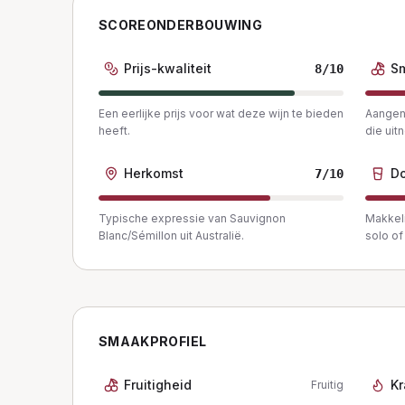
SCOREONDERBOUWING
Prijs-kwaliteit
S
8
/10
Een eerlijke prijs voor wat deze wijn te bieden
Aangena
heeft.
die uit
Herkomst
Do
7
/10
Typische expressie van Sauvignon
Makkeli
Blanc/Sémillon uit Australië.
solo of 
SMAAKPROFIEL
Fruitigheid
Kr
Fruitig