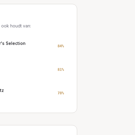
 ook houdt van:
's Selection
84
%
81
%
tz
78
%