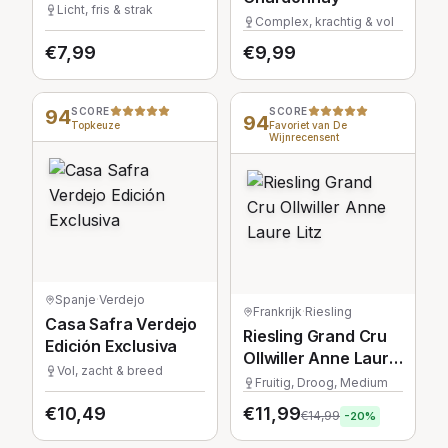
Winemaker's
Licht, fris & strak
Complex, krachtig & vol
Selection
€
7,99
€
9,99
94
SCORE
SCORE
94
Topkeuze
Favoriet van De
Wijnrecensent
Spanje
·
Verdejo
Frankrijk
·
Riesling
Casa Safra Verdejo
Riesling Grand Cru
Edición Exclusiva
Ollwiller Anne Laure
Vol, zacht & breed
Litz
Fruitig, Droog, Medium
€
10,49
€
11,99
€
14,99
-
20
%