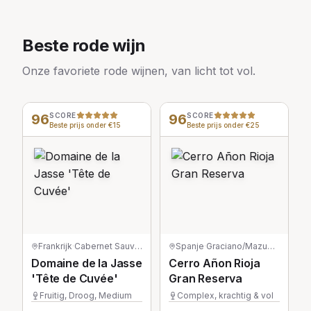
Beste rode wijn
Onze favoriete rode wijnen, van licht tot vol.
96
SCORE
96
SCORE
Beste prijs onder €15
Beste prijs onder €25
Frankrijk
·
Cabernet Sauvignon
Spanje
·
Graciano/Mazuelo/Tempranillo
Domaine de la Jasse
Cerro Añon Rioja
'Tête de Cuvée'
Gran Reserva
Fruitig, Droog, Medium
Complex, krachtig & vol