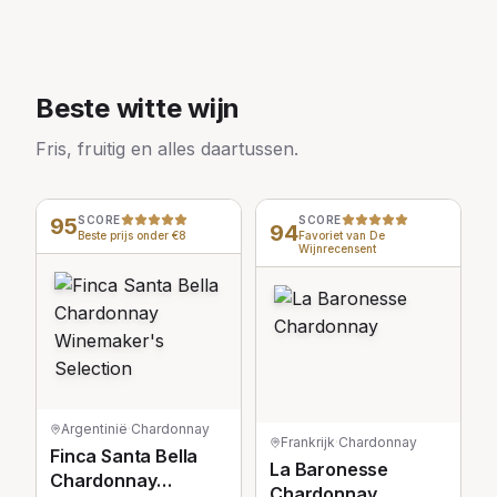
Beste witte wijn
Fris, fruitig en alles daartussen.
95
SCORE
SCORE
94
Beste prijs onder €8
Favoriet van De
Wijnrecensent
Argentinië
·
Chardonnay
Frankrijk
·
Chardonnay
Finca Santa Bella
La Baronesse
Chardonnay
Chardonnay