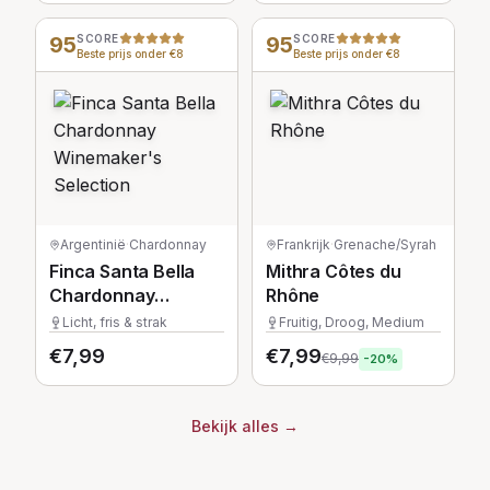
95
SCORE
95
SCORE
Beste prijs onder €8
Beste prijs onder €8
Argentinië
·
Chardonnay
Frankrijk
·
Grenache/Syrah
Finca Santa Bella
Mithra Côtes du
Chardonnay
Rhône
Winemaker's
Licht, fris & strak
Fruitig, Droog, Medium
Selection
€
7,99
€
7,99
€
9,99
-
20
%
Bekijk alles
→