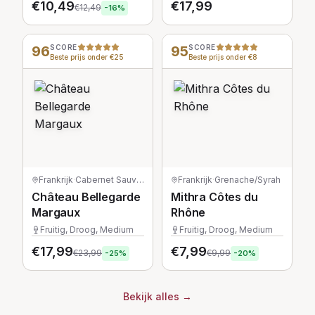
€
10,49
€
17,99
€
12,49
-
16
%
96
SCORE
95
SCORE
Beste prijs onder €25
Beste prijs onder €8
Frankrijk
·
Cabernet Sauvignon/Merlot/Petit Verdot
Frankrijk
·
Grenache/Syrah
Château Bellegarde
Mithra Côtes du
Margaux
Rhône
Fruitig, Droog, Medium
Fruitig, Droog, Medium
€
17,99
€
7,99
€
23,99
€
9,99
-
25
%
-
20
%
Bekijk alles
→