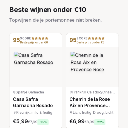
Beste wijnen onder €10
Topwijnen die je portemonnee niet breken.
95
SCORE
95
SCORE
Beste prijs onder €6
Beste prijs onder €8
Spanje
·
Garnacha
Frankrijk
·
Caladoc/Cinsault/Grenache/Syrah
Casa Safra
Chemin de la Rose
Garnacha Rosado
Aix en Provence
Rose
Kleurrijk, mild & fruitig
Licht fruitig, Droog, Licht
€
5,99
€
6,99
€
7,99
€
8,99
-
25
%
-
22
%