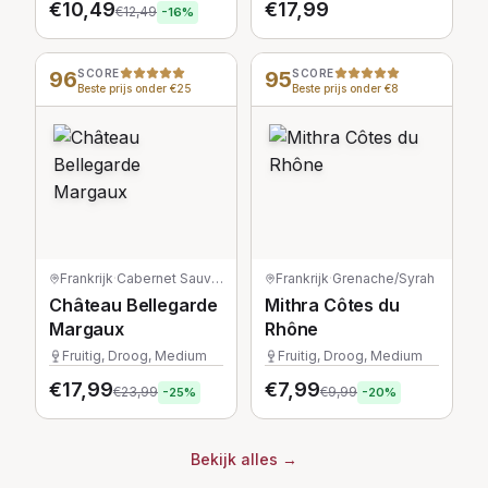
€
10,49
€
17,99
€
12,49
-
16
%
96
SCORE
95
SCORE
Beste prijs onder €25
Beste prijs onder €8
Frankrijk
·
Cabernet Sauvignon/Merlot/Petit Verdot
Frankrijk
·
Grenache/Syrah
Château Bellegarde
Mithra Côtes du
Margaux
Rhône
Fruitig, Droog, Medium
Fruitig, Droog, Medium
€
17,99
€
7,99
€
23,99
€
9,99
-
25
%
-
20
%
Bekijk alles
→