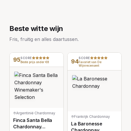
Beste witte wijn
Fris, fruitig en alles daartussen.
95
SCORE
SCORE
94
Beste prijs onder €8
Favoriet van De
Wijnrecensent
Argentinië
·
Chardonnay
Frankrijk
·
Chardonnay
Finca Santa Bella
La Baronesse
Chardonnay
Chardonnay