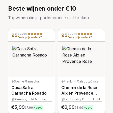
Beste wijnen onder €10
Topwijnen die je portemonnee niet breken.
95
SCORE
95
SCORE
Beste prijs onder €6
Beste prijs onder €8
Spanje
·
Garnacha
Frankrijk
·
Caladoc/Cinsault/Grenache/Syrah
Casa Safra
Chemin de la Rose
Garnacha Rosado
Aix en Provence
Rose
Kleurrijk, mild & fruitig
Licht fruitig, Droog, Licht
€
5,99
€
6,99
€
7,99
€
8,99
-
25
%
-
22
%