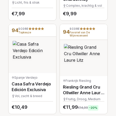
Winemaker's
Licht, fris & strak
Complex, krachtig & vol
Selection
€
7,99
€
9,99
94
SCORE
SCORE
94
Topkeuze
Favoriet van De
Wijnrecensent
Spanje
·
Verdejo
Frankrijk
·
Riesling
Casa Safra Verdejo
Riesling Grand Cru
Edición Exclusiva
Ollwiller Anne Laure
Vol, zacht & breed
Litz
Fruitig, Droog, Medium
€
10,49
€
11,99
€
14,99
-
20
%