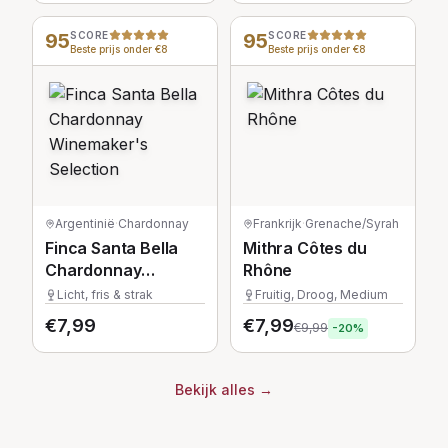
95
SCORE
95
SCORE
Beste prijs onder €8
Beste prijs onder €8
Argentinië
·
Chardonnay
Frankrijk
·
Grenache/Syrah
Finca Santa Bella
Mithra Côtes du
Chardonnay
Rhône
Winemaker's
Licht, fris & strak
Fruitig, Droog, Medium
Selection
€
7,99
€
7,99
€
9,99
-
20
%
Bekijk alles
→