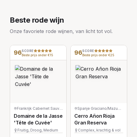
Beste rode wijn
Onze favoriete rode wijnen, van licht tot vol.
96
SCORE
96
SCORE
Beste prijs onder €15
Beste prijs onder €25
Frankrijk
·
Cabernet Sauvignon
Spanje
·
Graciano/Mazuelo/Tempranillo
Domaine de la Jasse
Cerro Añon Rioja
'Tête de Cuvée'
Gran Reserva
Fruitig, Droog, Medium
Complex, krachtig & vol