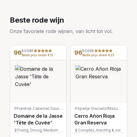
Beste rode wijn
Onze favoriete rode wijnen, van licht tot vol.
96
SCORE
96
SCORE
Beste prijs onder €15
Beste prijs onder €25
Frankrijk
·
Cabernet Sauvignon
Spanje
·
Graciano/Mazuelo/Tempranillo
Domaine de la Jasse
Cerro Añon Rioja
'Tête de Cuvée'
Gran Reserva
Fruitig, Droog, Medium
Complex, krachtig & vol