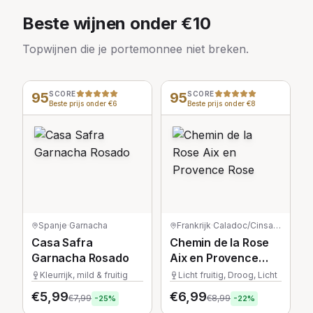
Beste wijnen onder €10
Topwijnen die je portemonnee niet breken.
95
SCORE
95
SCORE
Beste prijs onder €6
Beste prijs onder €8
Spanje
·
Garnacha
Frankrijk
·
Caladoc/Cinsault/Grenache/Syrah
Casa Safra
Chemin de la Rose
Garnacha Rosado
Aix en Provence
Rose
Kleurrijk, mild & fruitig
Licht fruitig, Droog, Licht
€
5,99
€
6,99
€
7,99
€
8,99
-
25
%
-
22
%