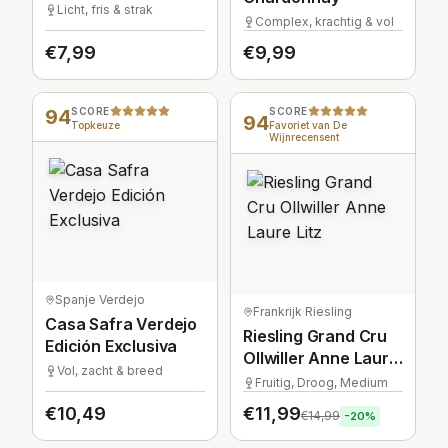
Winemaker's
Licht, fris & strak
Complex, krachtig & vol
Selection
€
7,99
€
9,99
94
SCORE
SCORE
94
Topkeuze
Favoriet van De
Wijnrecensent
Spanje
·
Verdejo
Frankrijk
·
Riesling
Casa Safra Verdejo
Riesling Grand Cru
Edición Exclusiva
Ollwiller Anne Laure
Vol, zacht & breed
Litz
Fruitig, Droog, Medium
€
10,49
€
11,99
€
14,99
-
20
%