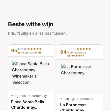
Beste witte wijn
Fris, fruitig en alles daartussen.
95
SCORE
SCORE
94
Beste prijs onder €8
Favoriet van De
Wijnrecensent
Argentinië
·
Chardonnay
Frankrijk
·
Chardonnay
Finca Santa Bella
La Baronesse
Chardonnay
Chardonnay