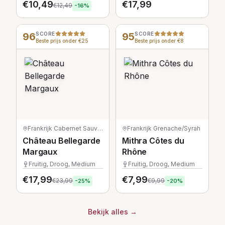
€
10,49
€
17,99
€
12,49
-
16
%
96
SCORE
95
SCORE
Beste prijs onder €25
Beste prijs onder €8
Frankrijk
·
Cabernet Sauvignon/Merlot/Petit Verdot
Frankrijk
·
Grenache/Syrah
Château Bellegarde
Mithra Côtes du
Margaux
Rhône
Fruitig, Droog, Medium
Fruitig, Droog, Medium
€
17,99
€
7,99
€
23,99
€
9,99
-
25
%
-
20
%
Bekijk alles
→