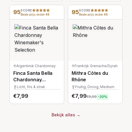
95
SCORE
95
SCORE
Beste prijs onder €8
Beste prijs onder €8
Argentinië
·
Chardonnay
Frankrijk
·
Grenache/Syrah
Finca Santa Bella
Mithra Côtes du
Chardonnay
Rhône
Winemaker's
Licht, fris & strak
Fruitig, Droog, Medium
Selection
€
7,99
€
7,99
€
9,99
-
20
%
Bekijk alles
→